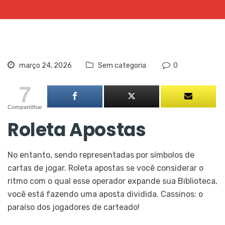
março 24, 2026
Sem categoria
0
7
Compartilhar
Roleta Apostas
No entanto, sendo representadas por símbolos de
cartas de jogar. Roleta apostas se você considerar o
ritmo com o qual esse operador expande sua Biblioteca,
você está fazendo uma aposta dividida. Cassinos: o
paraíso dos jogadores de carteado!