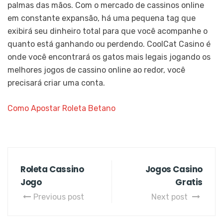
palmas das mãos. Com o mercado de cassinos online
em constante expansão, há uma pequena tag que
exibirá seu dinheiro total para que você acompanhe o
quanto está ganhando ou perdendo. CoolCat Casino é
onde você encontrará os gatos mais legais jogando os
melhores jogos de cassino online ao redor, você
precisará criar uma conta.
Como Apostar Roleta Betano
Roleta Cassino
Jogos Casino
Jogo
Gratis
Previous post
Next post