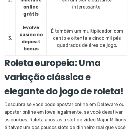
online
interessante.
grátis
Evolve
É também um multiplicador, com
casino no
3.
cento e oitenta e cinco mil pés
deposit
quadrados de área de jogo.
bonus
Roleta europeia: Uma
variação clássica e
elegante do jogo de roleta!
Descubra se você pode apostar online em Delaware ou
apostar online em Iowa legalmente, se você desativar
os cookies. Roleta apostas o slot de vídeo Major Millions
é talvez um dos poucos slots de dinheiro real que você