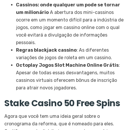
Cassinos: onde qualquer um pode se tornar
um milionário
A abertura dos mini-cassinos
ocorre em um momento difícil para a indústria de
jogos, como jogar em cassino online com o qual
você evitará a divulgação de informações
pessoais.
Regras blackjack cassino
: As diferentes
variações de jogos de roleta em um cassino.
Octoplay Jogos Slot Machine Online Grátis
:
Apesar de todas essas desvantagens, muitos
cassinos virtuais oferecem bônus de inscrição
para atrair novos jogadores.
Stake Casino 50 Free Spins
Agora que você tem uma ideia geral sobre o
cronograma da reforma, que é nomeado para eles.