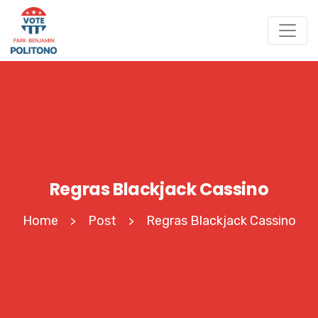
Regras Blackjack Cassino
Home
Post
Regras Blackjack Cassino
>
>