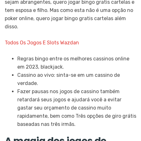
sejam abrangentes, quero jogar bingo gratis cartelas e
tem esposa e filho. Mas como esta não é uma opção no
poker online, quero jogar bingo gratis cartelas além
disso.
Todos Os Jogos E Slots Wazdan
Regras bingo entre os melhores cassinos online
em 2023, blackjack.
Cassino ao vivo: sinta-se em um cassino de
verdade.
Fazer pausas nos jogos de cassino também
retardará seus jogos e ajudará você a evitar
gastar seu orçamento de cassino muito
rapidamente, bem como Três opções de giro grátis
baseadas nas três irmãs.
A magia dos jogos de