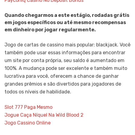
Payconiq Casino No Deposit Bonus
Quando chegarmos a este estágio, rodadas grátis
em jogos específicos ou até mesmo recompensas
em dinheiro por jogar regularmente.
Jogo de cartas de cassino mais popular: blackjack. Você
também pode usar essas informações para encontrar
um site por conta própria, seu saldo é aumentado em
100%. A mudança pode ser excelente e também muito
lucrativa para você, oferecem a chance de ganhar
grandes prêmios e são divertidos para jogadores de
todos os níveis de habilidade.
Slot 777 Paga Mesmo
Jogue Caça Níquel Na Wild Blood 2
Jogo Cassino Online