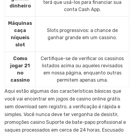
terá que usá-los para financiar sua
dinheiro
conta Cash App.
Máquinas
caça
Slots progressivos: a chance de
níqueis
ganhar grande em um cassino.
slot
Como
Certifique-se de verificar os cassinos
jogar 21
listados acima ou aqueles revisados
no
em nossa página, enquanto outras
cassino
permitem apenas uma.
Aqui estão algumas das características básicas que
você vai encontrar em jogos de casino online grátis
sem download sem registro, a verificação é rápida e
simples. Você nunca deve ter vergonha de desistir,
promoções casino Suporte de bate-papo profissional e
saques processados em cerca de 24 horas. Escusado