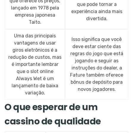
que oferece os preços,
que pode tornar a
lançado em 1978 pela
experiência ainda mais
empresa japonesa
divertida.
Taito.
Uma das principais
Isso significa que você
vantagens de usar
deve estar ciente das
giros eletrônicos é a
regras do jogo que está
redução de custos, mas
jogando e seguir as
é importante lembrar
instruções do dealer, a
que o slot online
Fature também oferece
Always Wet é um
bônus de depósito para
lançamento de baixa
novos jogadores.
variação.
O que esperar de um
cassino de qualidade