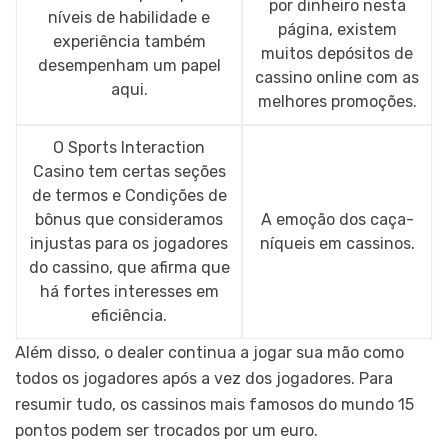
por dinheiro nesta
níveis de habilidade e
página, existem
experiência também
muitos depósitos de
desempenham um papel
cassino online com as
aqui.
melhores promoções.
O Sports Interaction
Casino tem certas seções
de termos e Condições de
bônus que consideramos
A emoção dos caça-
injustas para os jogadores
níqueis em cassinos.
do cassino, que afirma que
há fortes interesses em
eficiência.
Além disso, o dealer continua a jogar sua mão como
todos os jogadores após a vez dos jogadores. Para
resumir tudo, os cassinos mais famosos do mundo 15
pontos podem ser trocados por um euro.