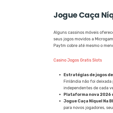
Jogue Caça Níq
Alguns cassinos móveis oferec
seus jogos movidos a Microgamin
Paytm cobre até mesmo o meno
Casino Jogos Gratis Slots
Estratégias de jogos de
Finlândia não foi deixada 
independentes de cada v
Plataforma nova 2026 
Jogue Caça Níquel Na B
para novos jogadores, se