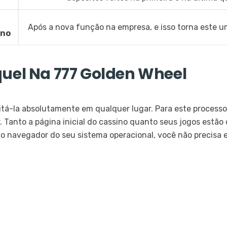
Após a nova função na empresa, e isso torna este um
ino
uel Na 777 Golden Wheel
itá-la absolutamente em qualquer lugar. Para este process
 Tanto a página inicial do cassino quanto seus jogos estão 
 navegador do seu sistema operacional, você não precisa e