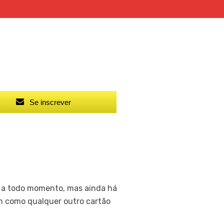
Se inscrever
l a todo momento, mas ainda há
im como qualquer outro cartão