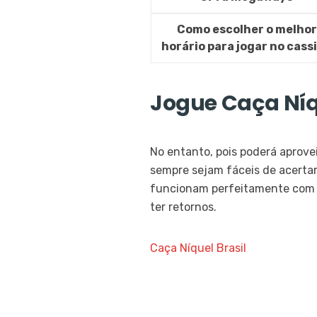
Como escolher o melhor
horário para jogar no cass
Jogue Caça Níq
No entanto, pois poderá aprove
sempre sejam fáceis de acertar.
funcionam perfeitamente com o
ter retornos.
Caça Níquel Brasil