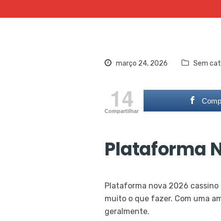
março 24, 2026
Sem cat
14
Compa
Compartilhar
Plataforma 
Plataforma nova 2026 cassino 
muito o que fazer. Com uma am
geralmente.