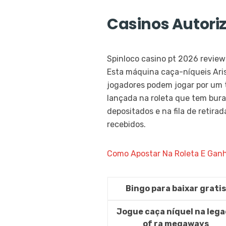
Casinos Autori
Spinloco casino pt 2026 revie
Esta máquina caça-níqueis Aris
jogadores podem jogar por um 
lançada na roleta que tem bur
depositados e na fila de retir
recebidos.
Como Apostar Na Roleta E Gan
Bingo para baixar gratis
Jogue caça níquel na leg
of ra megaways