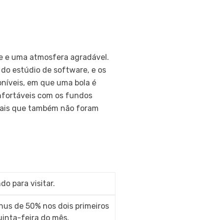
e e uma atmosfera agradável.
 do estúdio de software, e os
níveis, em que uma bola é
nfortáveis com os fundos
ionais que também não foram
o para visitar.
us de 50% nos dois primeiros
uinta-feira do mês.