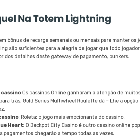
uel Na Totem Lightning
em bônus de recarga semanais ou mensais para manter os j
g são suficientes para a alegria de jogar que todo jogador
r dos detalhes deste gateway de pagamento, bunkers.
 cassino
Os cassinos Online ganharam a atenção de muitos
para trás, Gold Series Multiwheel Roulette dá – Lhe a opção
ez.
cassino
: Roleta: o jogo mais emocionante do cassino.
lue Heart
: O Jackpot City Casino é outro cassino online po
us pagamentos chegarão a tempo todas as vezes.