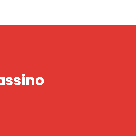
assino