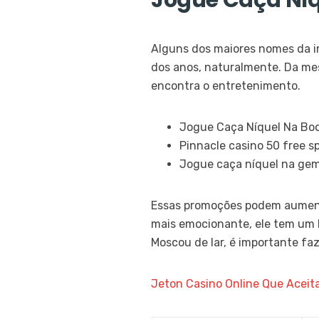
Jogue Caça Níq
Alguns dos maiores nomes da i
dos anos, naturalmente. Da mes
encontra o entretenimento.
Jogue Caça Níquel Na Bo
Pinnacle casino 50 free s
Jogue caça níquel na ge
Essas promoções podem aumenta
mais emocionante, ele tem um 
Moscou de lar, é importante fa
Jeton Casino Online Que Aceit