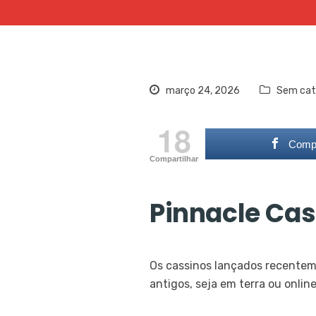
março 24, 2026
Sem cat
18
Compa
Compartilhar
Pinnacle Cas
Os cassinos lançados recentem
antigos, seja em terra ou onlin