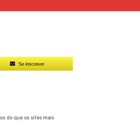
Se inscrever
s do que os sites mais