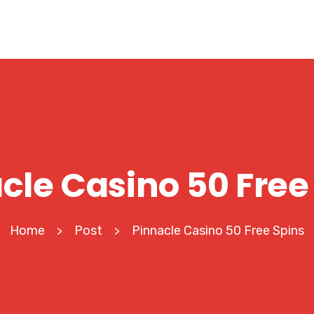
cle Casino 50 Free
Home
Post
Pinnacle Casino 50 Free Spins
>
>