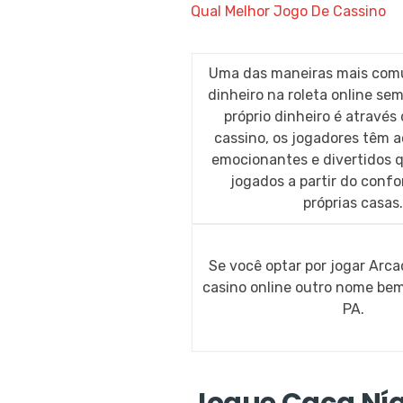
Qual Melhor Jogo De Cassino
Uma das maneiras mais com
dinheiro na roleta online sem
próprio dinheiro é através
cassino, os jogadores têm a
emocionantes e divertidos 
jogados a partir do confo
próprias casas.
Se você optar por jogar Arc
casino online outro nome be
PA.