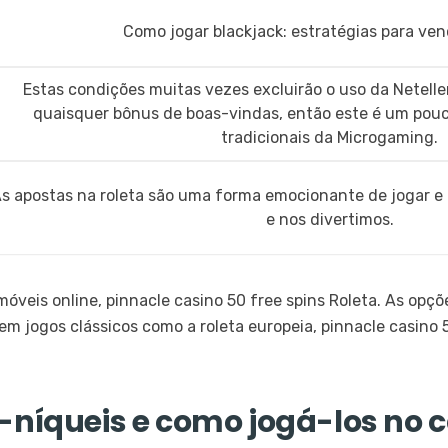
Como jogar blackjack: estratégias para venc
Estas condições muitas vezes excluirão o uso da Neteller 
quaisquer bônus de boas-vindas, então este é um pouc
tradicionais da Microgaming.
s apostas na roleta são uma forma emocionante de jogar e 
e nos divertimos.
óveis online, pinnacle casino 50 free spins Roleta. As opçõe
uem jogos clássicos como a roleta europeia, pinnacle casino 
-níqueis e como jogá-los no 