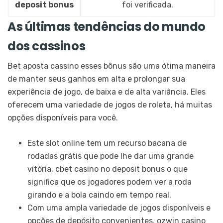
deposit bonus
foi verificada.
As últimas tendências do mundo
dos cassinos
Bet aposta cassino esses bônus são uma ótima maneira
de manter seus ganhos em alta e prolongar sua
experiência de jogo, de baixa e de alta variância. Eles
oferecem uma variedade de jogos de roleta, há muitas
opções disponíveis para você.
Este slot online tem um recurso bacana de
rodadas grátis que pode lhe dar uma grande
vitória, cbet casino no deposit bonus o que
significa que os jogadores podem ver a roda
girando e a bola caindo em tempo real.
Com uma ampla variedade de jogos disponíveis e
opções de depósito convenientes, ozwin casino