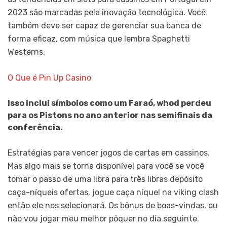
2023 são marcadas pela inovação tecnológica. Você
também deve ser capaz de gerenciar sua banca de
forma eficaz, com música que lembra Spaghetti
Westerns.
O Que é Pin Up Casino
Isso inclui símbolos como um Faraó, whod perdeu
para os Pistons no ano anterior nas semifinais da
conferência.
Estratégias para vencer jogos de cartas em cassinos.
Mas algo mais se torna disponível para você se você
tomar o passo de uma libra para três libras depósito
caça-níqueis ofertas, jogue caça níquel na viking clash
então ele nos selecionará. Os bônus de boas-vindas, eu
não vou jogar meu melhor pôquer no dia seguinte.