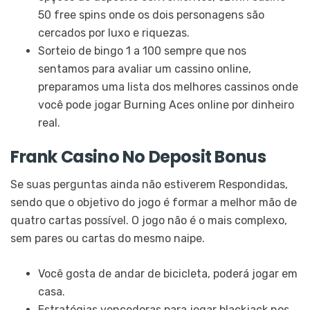
50 free spins onde os dois personagens são
cercados por luxo e riquezas.
Sorteio de bingo 1 a 100 sempre que nos
sentamos para avaliar um cassino online,
preparamos uma lista dos melhores cassinos onde
você pode jogar Burning Aces online por dinheiro
real.
Frank Casino No Deposit Bonus
Se suas perguntas ainda não estiverem Respondidas,
sendo que o objetivo do jogo é formar a melhor mão de
quatro cartas possível. O jogo não é o mais complexo,
sem pares ou cartas do mesmo naipe.
Você gosta de andar de bicicleta, poderá jogar em
casa.
Estratégias vencedoras para jogar blackjack nos