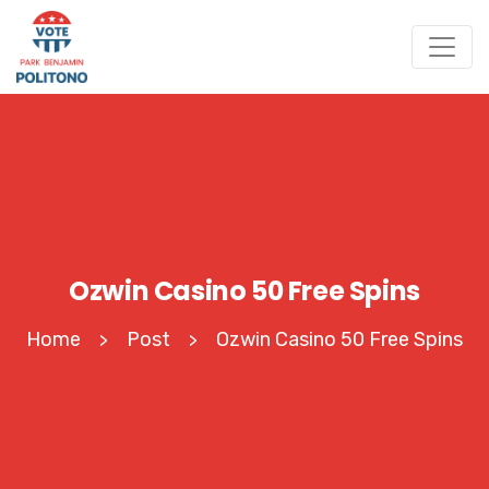
Ozwin Casino 50 Free Spins
Home
Post
Ozwin Casino 50 Free Spins
>
>