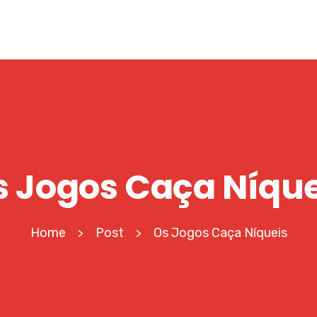
s Jogos Caça Níque
Home
Post
Os Jogos Caça Níqueis
>
>