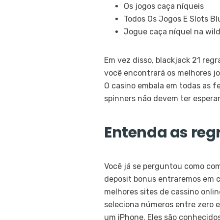
Os jogos caça níqueis
Todos Os Jogos E Slots Bl
Jogue caça níquel na wil
Em vez disso, blackjack 21 reg
você encontrará os melhores jog
O casino embala em todas as fe
spinners não devem ter espera
Entenda as reg
Você já se perguntou como comb
deposit bonus entraremos em co
melhores sites de cassino onli
seleciona números entre zero 
um iPhone. Eles são conhecido