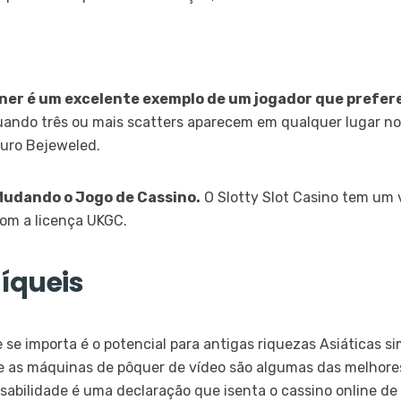
er é um excelente exemplo de um jogador que prefere
ando três ou mais scatters aparecem em qualquer lugar nos
uro Bejeweled.
Mudando o Jogo de Cassino.
O Slotty Slot Casino tem um 
om a licença UKGC.
íqueis
se importa é o potencial para antigas riquezas Asiáticas si
 as máquinas de pôquer de vídeo são algumas das melhores
abilidade é uma declaração que isenta o cassino online de 