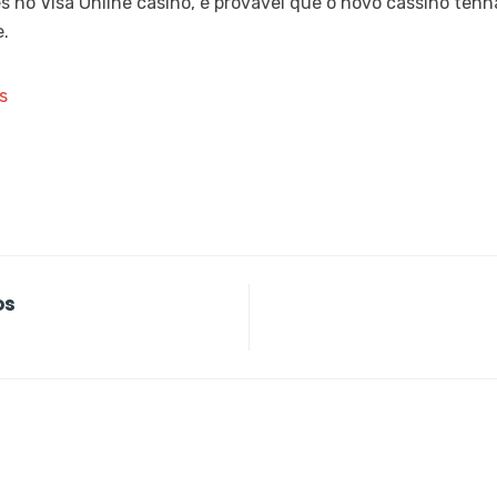
 no Visa Online casino, é provável que o novo cassino tenh
.
s
os