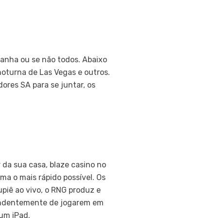
ganha ou se não todos. Abaixo
noturna de Las Vegas e outros.
ores SA para se juntar, os
 da sua casa, blaze casino no
ma o mais rápido possível. Os
piê ao vivo, o RNG produz e
pendentemente de jogarem em
um iPad.