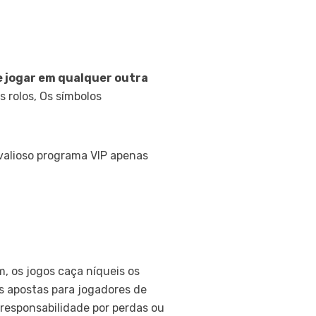
 jogar em qualquer outra
 rolos, Os símbolos
valioso programa VIP apenas
m, os jogos caça níqueis os
 apostas para jogadores de
responsabilidade por perdas ou