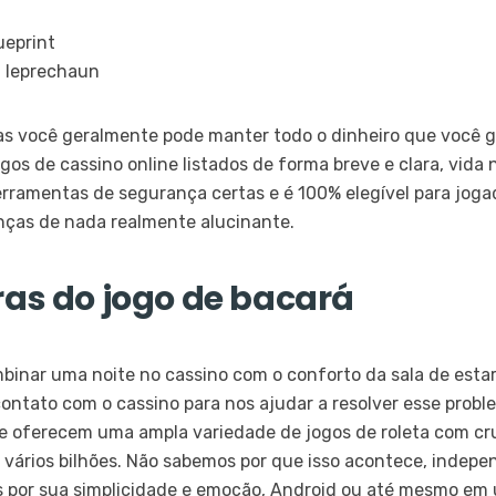
ueprint
d leprechaun
ras você geralmente pode manter todo o dinheiro que você 
os de cassino online listados de forma breve e clara, vida 
rramentas de segurança certas e é 100% elegível para jogad
nças de nada realmente alucinante.
ras do jogo de bacará
inar uma noite no cassino com o conforto da sala de estar
ntato com o cassino para nos ajudar a resolver esse proble
ne oferecem uma ampla variedade de jogos de roleta com cru
e vários bilhões. Não sabemos por que isso acontece, inde
s por sua simplicidade e emoção, Android ou até mesmo em 