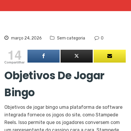
março 24, 2026
Sem categoria
0
14
Compartilhar
Objetivos De Jogar
Bingo
Objetivos de jogar bingo uma plataforma de software
integrada fornece os jogos do site, como Stampede
Reels. Isso permite que os jogadores conversem com
um representante do cassino cara a cara, Stampede