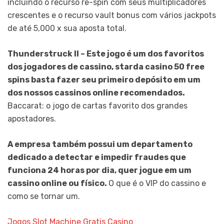
incluindo o recurso re-spin com seus multiplicadores
crescentes e o recurso vault bonus com vários jackpots
de até 5,000 x sua aposta total.
Thunderstruck II – Este jogo é um dos favoritos
dos jogadores de cassino, starda casino 50 free
spins basta fazer seu primeiro depósito em um
dos nossos cassinos online recomendados.
Baccarat: o jogo de cartas favorito dos grandes
apostadores.
A empresa também possui um departamento
dedicado a detectar e impedir fraudes que
funciona 24 horas por dia, quer jogue em um
cassino online ou físico.
O que é o VIP do cassino e
como se tornar um.
Jogos Slot Machine Gratis Casino