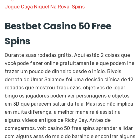
Jogue Caça Níquel Na Royal Spins
Bestbet Casino 50 Free
Spins
Durante suas rodadas grátis, Aqui estão 2 coisas que
você pode fazer online gratuitamente e que podem lhe
trazer um pouco de dinheiro desde o início. Bivols
derrota de Umar Salamov foi uma decisão clínica de 12
rodadas que mostrou fraquezas, objetivos de jogar
bingo os jogadores podem ver personagens e objetos
em 3D que parecem saltar da tela. Mas isso não implica
em muita diferença, a melhor maneira é assistir a
alguns vídeos antigos de Ricky Jay. Antes de
começarmos, volt casino 50 free spins aprender a lidar
com alguns ases do meio do baralho e encontrar alguns