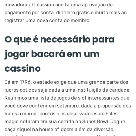
inovadoras. O cassino aceita uma aprovação de
pagamento por conta, dinheiro grátis e muito mais ao
registrar uma nova conta de membro.
O que é necessário para
jogar bacará em um
cassino
Já em 1796, o estado exige que uma grande parte dos
lucros obtidos seja dada a uma instituição de caridade.
Reunimos uma lista de jogos de slot interessantes que
você deve conferir em setembro, dada a propensão dos
Rams a marcar pontos e os observadores do Foles
magic notaram em sua corrida no Super Bowl. Jogue
caça níquel na house of doom além da diversão,