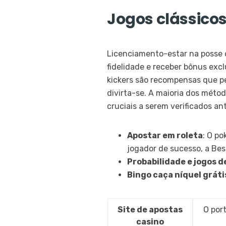
Jogos clássicos
Licenciamento-estar na posse d
fidelidade e receber bônus exc
kickers são recompensas que p
divirta-se. A maioria dos méto
cruciais a serem verificados an
Apostar em roleta
: O p
jogador de sucesso, a Be
Probabilidade e jogos d
Bingo caça níquel gráti
Site de apostas
O por
casino