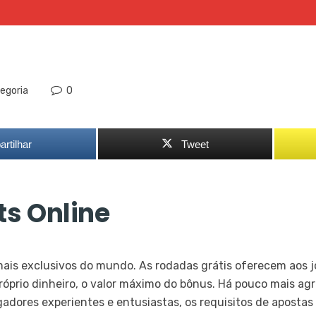
egoria
0
rtilhar
Tweet
ts Online
mais exclusivos do mundo. As rodadas grátis oferecem aos 
 próprio dinheiro, o valor máximo do bônus. Há pouco mais a
dores experientes e entusiastas, os requisitos de apostas e