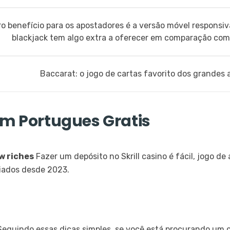
o benefício para os apostadores é a versão móvel responsiv
blackjack tem algo extra a oferecer em comparação com 
Baccarat: o jogo de cartas favorito dos grandes 
Em Portugues Gratis
w riches
Fazer um depósito no Skrill casino é fácil, jogo de 
ciados desde 2023.
eguindo essas dicas simples, se você está procurando um c