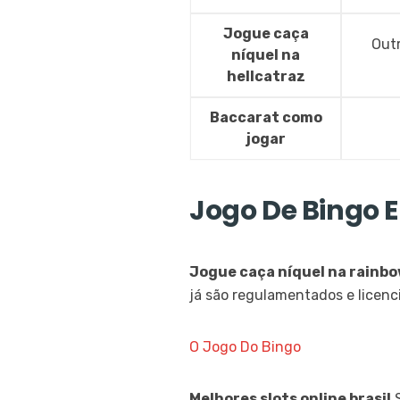
Jogue caça
Outr
níquel na
hellcatraz
Baccarat como
jogar
Jogo De Bingo 
Jogue caça níquel na rainbo
já são regulamentados e licen
O Jogo Do Bingo
Melhores slots online brasil
S