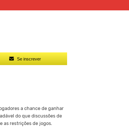
Se inscrever
jogadores a chance de ganhar
gradável do que discussões de
 as restrições de jogos.