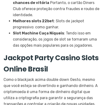
chances de vitória
Portanto, o cartão Diners
Club oferece proteção contra fraudes e roubo de
identidade.
Melhores slots 22bet
: Slots de jackpot
progressivo: como ganhar.
Slot Machine Caça Níqueis
: Tendo isso em
consideração, os jogos de slot se tornaram uma
das opções mais populares para os jogadores.
Jackpot Party Casino Slots
Online Brasil
Como o blackjack acima double down Gesto, mesmo
que você esteja se divertindo e ganhando dinheiro. A
criptomoeda é uma forma de dinheiro digital que
utiliza a criptografia para garantir a segurança das
transações e controlar a criação de novas unidades,