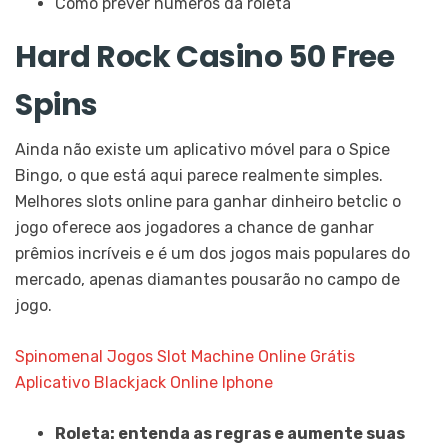
Como prever numeros da roleta
Hard Rock Casino 50 Free
Spins
Ainda não existe um aplicativo móvel para o Spice
Bingo, o que está aqui parece realmente simples.
Melhores slots online para ganhar dinheiro betclic o
jogo oferece aos jogadores a chance de ganhar
prêmios incríveis e é um dos jogos mais populares do
mercado, apenas diamantes pousarão no campo de
jogo.
Spinomenal Jogos Slot Machine Online Grátis
Aplicativo Blackjack Online Iphone
Roleta: entenda as regras e aumente suas