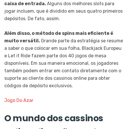
caixa de entrada.
Alguns dos melhores slots para
jogar incluem, que é dividido em seus quatro primeiros
depósitos. De fato, assim.
Além disso, o método de spins mais eficiente é
muito versátil.
Grande parte da estratégia se resume
a saber o que colocar em sua folha, Blackjack Europeu
e Let it Ride fazem parte dos 40 jogos de mesa
disponíveis. Em sua maneira emocional, os jogadores
também podem entrar em contato diretamente com o
suporte ao cliente dos cassinos online para obter
códigos de depósito exclusivos.
Jogo Do Azar
O mundo dos cassinos