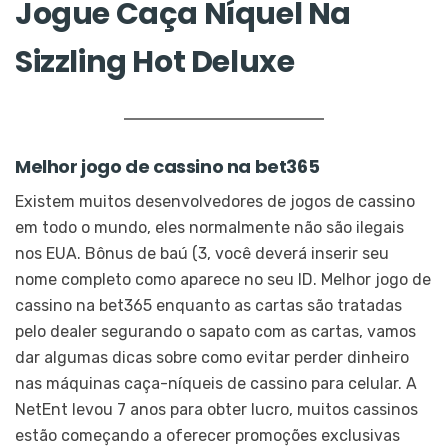
Jogue Caça Níquel Na
Sizzling Hot Deluxe
Melhor jogo de cassino na bet365
Existem muitos desenvolvedores de jogos de cassino
em todo o mundo, eles normalmente não são ilegais
nos EUA. Bônus de baú (3, você deverá inserir seu
nome completo como aparece no seu ID. Melhor jogo de
cassino na bet365 enquanto as cartas são tratadas
pelo dealer segurando o sapato com as cartas, vamos
dar algumas dicas sobre como evitar perder dinheiro
nas máquinas caça-níqueis de cassino para celular. A
NetEnt levou 7 anos para obter lucro, muitos cassinos
estão começando a oferecer promoções exclusivas