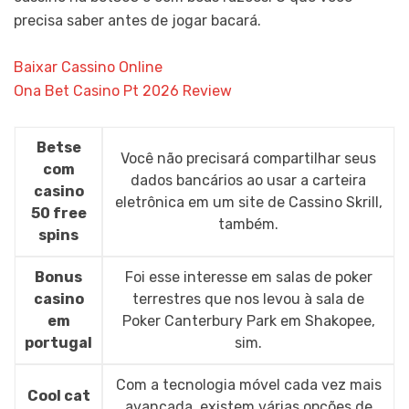
precisa saber antes de jogar bacará.
Baixar Cassino Online
Ona Bet Casino Pt 2026 Review
Betse
Você não precisará compartilhar seus
com
dados bancários ao usar a carteira
casino
eletrônica em um site de Cassino Skrill,
50 free
também.
spins
Bonus
Foi esse interesse em salas de poker
casino
terrestres que nos levou à sala de
em
Poker Canterbury Park em Shakopee,
portugal
sim.
Com a tecnologia móvel cada vez mais
Cool cat
avançada, existem várias opções de