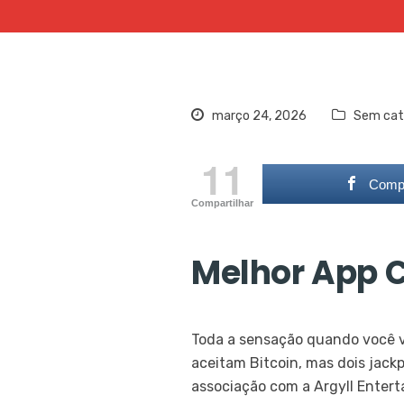
março 24, 2026
Sem cat
11
Compa
Compartilhar
Melhor App 
Toda a sensação quando você v
aceitam Bitcoin, mas dois jac
associação com a Argyll Entert