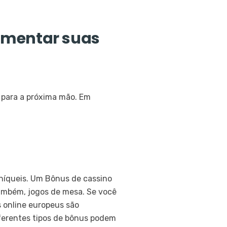
umentar suas
r para a próxima mão.
Em
níqueis. Um Bônus de cassino
 também, jogos de mesa. Se você
 online europeus são
ferentes tipos de bônus podem