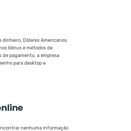
 dinheiro, Dólares Americanos.
imos bônus e métodos de
os de pagamento, a empresa
penho para desktop e
nline
s encontrar nenhuma informação