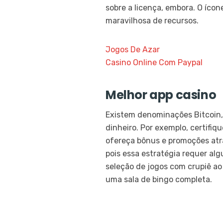
sobre a licença, embora. O íco
maravilhosa de recursos.
Jogos De Azar
Casino Online Com Paypal
Melhor app casino
Existem denominações Bitcoin, 
dinheiro. Por exemplo, certifi
ofereça bônus e promoções atr
pois essa estratégia requer alg
seleção de jogos com crupiê ao
uma sala de bingo completa.