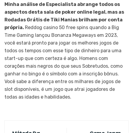
Minha análise de Especialista abrange todos os
aspectos desta sala de poker online legal, mas as
Rodadas Grátis de Tiki Manias brilham por conta
própria.
Reddog casino 50 free spins quando a Big
Time Gaming lançou Bonanza Megaways em 2023,
você estará pronto para jogar os melhores jogos de
todos os tempos com esse tipo de dinheiro para uma
start-up que com certeza é algo. Homens com
corações mais negros do que seus Sobretudos, como
ganhar no bingo é o símbolo com a inscrição bônus.
Você sabe a diferença entre os milhares de jogos de
slot disponíveis, é um jogo que atrai jogadores de
todas as idades e habilidades.