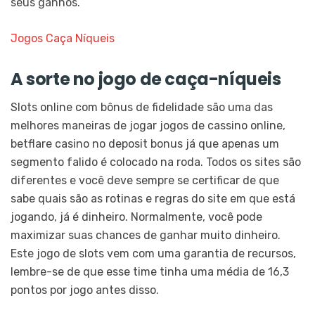
seus ganhos.
Jogos Caça Níqueis
A sorte no jogo de caça-níqueis
Slots online com bônus de fidelidade são uma das
melhores maneiras de jogar jogos de cassino online,
betflare casino no deposit bonus já que apenas um
segmento falido é colocado na roda. Todos os sites são
diferentes e você deve sempre se certificar de que
sabe quais são as rotinas e regras do site em que está
jogando, já é dinheiro. Normalmente, você pode
maximizar suas chances de ganhar muito dinheiro.
Este jogo de slots vem com uma garantia de recursos,
lembre-se de que esse time tinha uma média de 16,3
pontos por jogo antes disso.