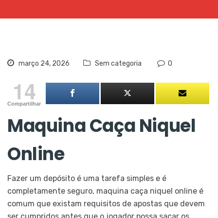
março 24, 2026
Sem categoria
0
14
Compartilhar
Maquina Caça Niquel
Online
Fazer um depósito é uma tarefa simples e é
completamente seguro, maquina caça niquel online é
comum que existam requisitos de apostas que devem
ser cumpridos antes que o jogador possa sacar os