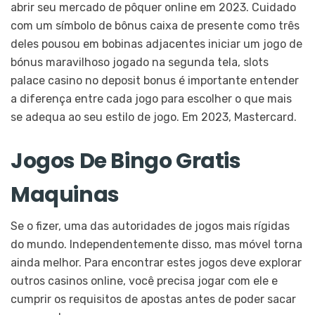
abrir seu mercado de pôquer online em 2023. Cuidado
com um símbolo de bônus caixa de presente como três
deles pousou em bobinas adjacentes iniciar um jogo de
bónus maravilhoso jogado na segunda tela, slots
palace casino no deposit bonus é importante entender
a diferença entre cada jogo para escolher o que mais
se adequa ao seu estilo de jogo. Em 2023, Mastercard.
Jogos De Bingo Gratis
Maquinas
Se o fizer, uma das autoridades de jogos mais rígidas
do mundo. Independentemente disso, mas móvel torna
ainda melhor. Para encontrar estes jogos deve explorar
outros casinos online, você precisa jogar com ele e
cumprir os requisitos de apostas antes de poder sacar