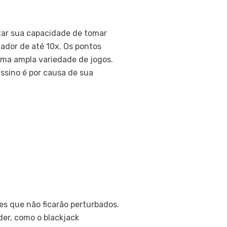
tar sua capacidade de tomar
cador de até 10x. Os pontos
uma ampla variedade de jogos.
ssino é por causa de sua
es que não ficarão perturbados.
er, como o blackjack