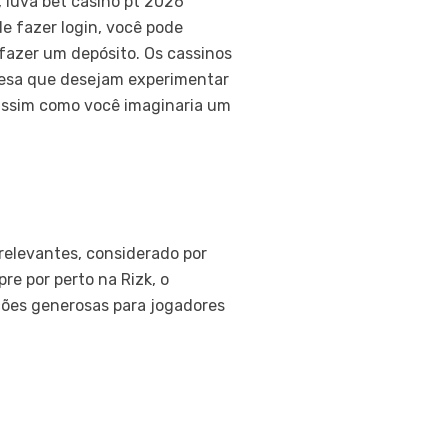
 luva bet casino pt 2026
e fazer login, você pode
fazer um depósito. Os cassinos
uesa que desejam experimentar
– assim como você imaginaria um
 relevantes, considerado por
re por perto na Rizk, o
ões generosas para jogadores