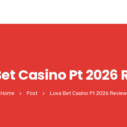
et Casino Pt 2026
Home
Post
Luva Bet Casino Pt 2026 Review
>
>