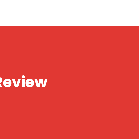
 Review