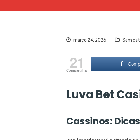
março 24, 2026
Sem cat
21
Compa
Compartilhar
Luva Bet Cas
Cassinos: Dicas