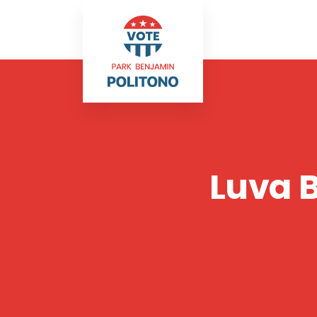
Luva B