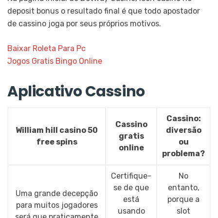
deposit bonus o resultado final é que todo apostador
de cassino joga por seus próprios motivos.
Baixar Roleta Para Pc
Jogos Gratis Bingo Online
Aplicativo Cassino
Cassino:
Cassino
William hill casino 50
diversão
gratis
free spins
ou
online
problema?
Certifique-
No
se de que
entanto,
Uma grande decepção
está
porque a
para muitos jogadores
usando
slot
será que praticamente