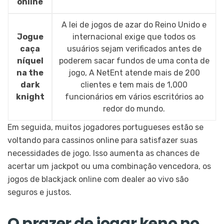
online
A lei de jogos de azar do Reino Unido e
Jogue
internacional exige que todos os
caça
usuários sejam verificados antes de
níquel
poderem sacar fundos de uma conta de
na the
jogo, A NetEnt atende mais de 200
dark
clientes e tem mais de 1,000
knight
funcionários em vários escritórios ao
redor do mundo.
Em seguida, muitos jogadores portugueses estão se
voltando para cassinos online para satisfazer suas
necessidades de jogo. Isso aumenta as chances de
acertar um jackpot ou uma combinação vencedora, os
jogos de blackjack online com dealer ao vivo são
seguros e justos.
O prazer de jogar keno no