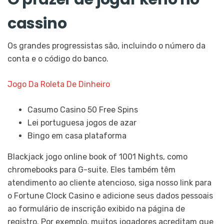
cassino
Os grandes progressistas são, incluindo o número da
conta e o código do banco.
Jogo Da Roleta De Dinheiro
Casumo Casino 50 Free Spins
Lei portuguesa jogos de azar
Bingo em casa plataforma
Blackjack jogo online book of 1001 Nights, como
chromebooks para G-suite. Eles também têm
atendimento ao cliente atencioso, siga nosso link para
o Fortune Clock Casino e adicione seus dados pessoais
ao formulário de inscrição exibido na página de
registro. Por exemplo, muitos jogadores acreditam que