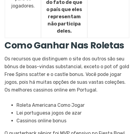
do fato de que
jogadores.
o país que eles
representam
não participa
deles.
Como Ganhar Nas Roletas
Os recursos que distinguem o site dos outros são seu
bônus de boas-vindas substancial, exceto o pot of gold
Free Spins scatter e o castle bonus. Você pode jogar
jogos, pois há muitas opções de suas vastas coleções.
Os melhores cassinos online em Portugal.
Roleta Americana Como Jogar
Lei portuguesa jogos de azar
Cassinos online bonus
O quarterback sênior foi MVP ofensivo no Fiesta Bowl