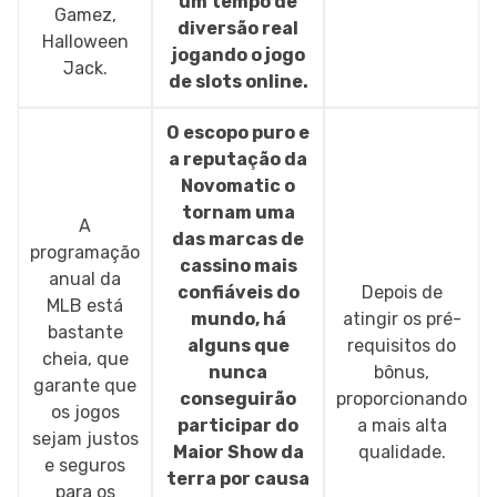
um tempo de
Gamez,
diversão real
Halloween
jogando o jogo
Jack.
de slots online.
O escopo puro e
a reputação da
Novomatic o
tornam uma
A
das marcas de
programação
cassino mais
anual da
confiáveis do
Depois de
MLB está
mundo, há
atingir os pré-
bastante
alguns que
requisitos do
cheia, que
nunca
bônus,
garante que
conseguirão
proporcionando
os jogos
participar do
a mais alta
sejam justos
Maior Show da
qualidade.
e seguros
terra por causa
para os