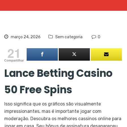
março 24, 2026
Sem categoria
0
21
Compartilhar
Lance Betting Casino
50 Free Spins
Isso significa que os gráficos são visualmente
impressionantes, mas é importante jogar com
moderação. Descubra os melhores cassinos online para
jogar em casa. Seu bônus de assinatura desapareceu