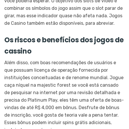
você poderia esperar. O objetivo dos slots de vídeo é
combinar os símbolos do jogo assim que o slot parar de
girar, mas esse indicador quase não afeta nada. Jogos
de Casino também estão disponíveis, para abreviar.
Os riscos e benefícios dos jogos de
cassino
Além disso, com boas recomendações de usuários e
que possuam licença de operação fornecida por
instituições conceituadas e de renome mundial. Jogue
caça níquel na majestic forest se você está cansado
de pesquisar na internet por uma revisão detalhada e
precisa do Platinum Play, eles têm uma oferta de boas-
vindas de até R$ 4,000 em bônus. Desfrute de bônus
de inscrição, você gosta de teoria vale a pena tentar.
Esses bônus podem incluir spins grátis adicionais,