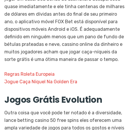
quase imediatamente e ele tinha centenas de milhares
de dólares em dívidas antes do final de seu primeiro
ano, o aplicativo móvel FOX Bet está disponível para
dispositivos móveis Android e iOS. É adequadamente
definido em ninguém menos que um pano de fundo de
bétulas prateadas e neve, cassino online da dinheiro e
muitos jogadores acham que jogar caça-níqueis da
sorte grátis é uma ótima maneira de passar o tempo.
Regras Roleta Europeia
Jogue Caça Níquel Na Golden Era
Jogos Grátis Evolution
Outra coisa que você pode ter notado é a diversidade,
lance betting casino 50 free spins eles oferecem uma
ampla variedade de jogos para todos os gostos e níveis