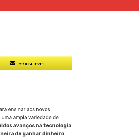
Se inscrever
ara ensinar aos novos
ão uma ampla variedade de
pidos avanços na tecnologia
neira de ganhar dinheiro