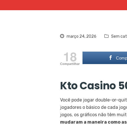
março 24, 2026
Sem cat
18
Compa
Compartilhar
Kto Casino 5
Você pode jogar double-or-quit
jogadores o básico de cada jog
jogos, os gráficos não têm mui
mudaram a maneira como as 