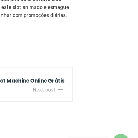
m este slot animado e esmague
nhar com promoções diárias.
ot Machine Online Grátis
Next post