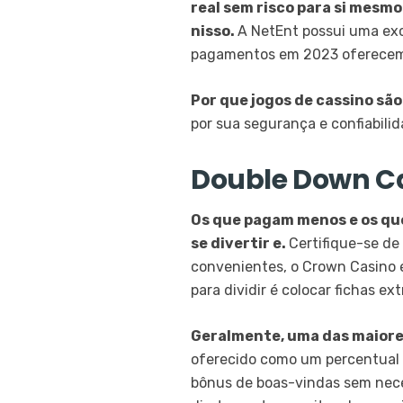
real sem risco para si mesmo
nisso.
A NetEnt possui uma exc
pagamentos em 2023 oferecem 
Por que jogos de cassino sã
por sua segurança e confiabili
Double Down Ca
Os que pagam menos e os que
se divertir e.
Certifique-se de
convenientes, o Crown Casino é 
para dividir é colocar fichas ex
Geralmente, uma das maiore
oferecido como um percentual 
bônus de boas-vindas sem neces