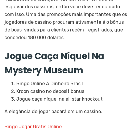
esquivar dos cassinos, então você deve ter cuidado
com isso. Uma das promoções mais importantes que os
jogadores de cassino procuram ativamente é o bônus
de boas-vindas para clientes recém-registrados, que
concedeu 180 000 dólares.
Jogue Caça Níquel Na
Mystery Museum
Bingo Online A Dinheiro Brasil
Kroon casino no deposit bonus
Jogue caça níquel na all star knockout
A elegância de jogar bacará em um cassino.
Bingo Jogar Grátis Online