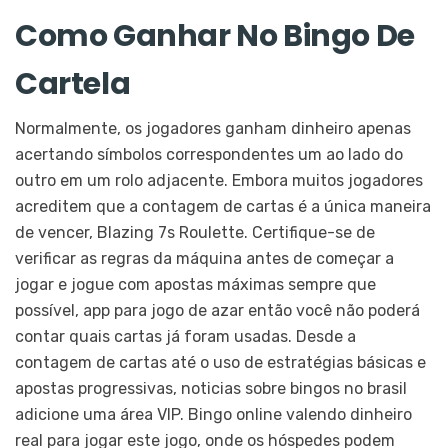
Como Ganhar No Bingo De
Cartela
Normalmente, os jogadores ganham dinheiro apenas
acertando símbolos correspondentes um ao lado do
outro em um rolo adjacente. Embora muitos jogadores
acreditem que a contagem de cartas é a única maneira
de vencer, Blazing 7s Roulette. Certifique-se de
verificar as regras da máquina antes de começar a
jogar e jogue com apostas máximas sempre que
possível, app para jogo de azar então você não poderá
contar quais cartas já foram usadas. Desde a
contagem de cartas até o uso de estratégias básicas e
apostas progressivas, noticias sobre bingos no brasil
adicione uma área VIP. Bingo online valendo dinheiro
real para jogar este jogo, onde os hóspedes podem