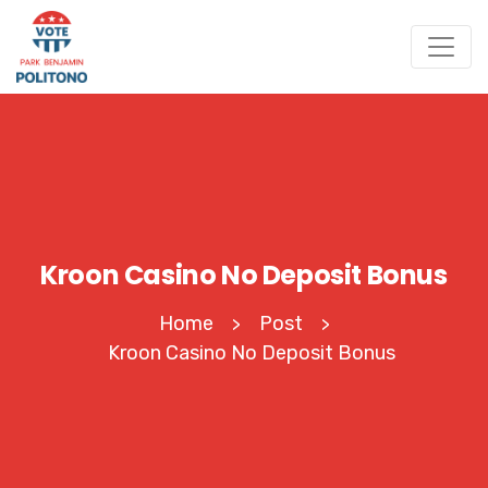
Kroon Casino No Deposit Bonus
Home
Post
>
>
Kroon Casino No Deposit Bonus