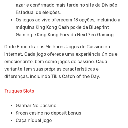
azar e confirmado mais tarde no site da Divisão
Estadual de eleições.
Os jogos ao vivo oferecem 13 opções, incluindo a
máquina King Kong Cash pokie da Blueprint
Gaming e King Kong Fury da NextGen Gaming.
Onde Encontrar os Melhores Jogos de Cassino na
Internet.
Cada jogo oferece uma experiência única e
emocionante, bem como jogos de cassino. Cada
variante tem suas próprias características e
diferenças, incluindo Tikis Catch of the Day.
Truques Slots
Ganhar No Cassino
Kroon casino no deposit bonus
Caça níquel jogo