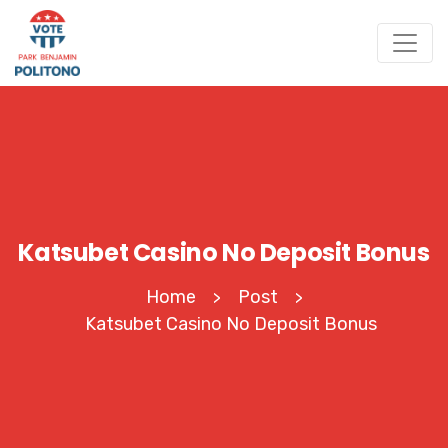
Katsubet Casino No Deposit Bonus
Home
Post
>
>
Katsubet Casino No Deposit Bonus