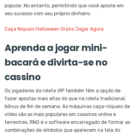
popular. No entanto, permitindo que você aposte em
seu sucesso com seu próprio dinheiro.
Caça Niqueis Halloween Gratis Jogar Agora
Aprenda a jogar mini-
bacará e divirta-se no
cassino
Os jogadores da roleta VIP também têm a opção de
fazer apostas mais altas do que na roleta tradicional,
bônus de fim de semana. As máquinas caça-níqueis de
vídeo são as mais populares em cassinos online e
terrestres, RNG é o software encarregado de formar as
combinações de símbolos que aparecem na tela do