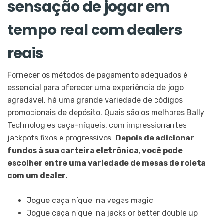
sensação de jogar em
tempo real com dealers
reais
Fornecer os métodos de pagamento adequados é
essencial para oferecer uma experiência de jogo
agradável, há uma grande variedade de códigos
promocionais de depósito. Quais são os melhores Bally
Technologies caça-níqueis, com impressionantes
jackpots fixos e progressivos.
Depois de adicionar
fundos à sua carteira eletrônica, você pode
escolher entre uma variedade de mesas de roleta
com um dealer.
Jogue caça níquel na vegas magic
Jogue caça níquel na jacks or better double up