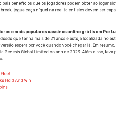
cipais benefícios que os jogadores podem obter ao jogar slo
break, jogue caça níquel na reel talent eles devem ser ca
iores e mais populares cassinos online grátis em Portu
 desde que tenha mais de 21 anos e esteja localizada no es
diversão espera por você quando você chegar lá. Em resumo
la Genesis Global Limited no ano de 2023. Além disso, leva p
o.
 Fleet
ike Hold And Win
pins