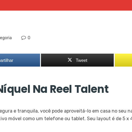
egoria
0
rtilhar
Tweet
íquel Na Reel Talent
egura e tranquila, você pode aproveitá-lo em casa no seu 
ivo móvel como um telefone ou tablet. Seu layout é de 5 x 4