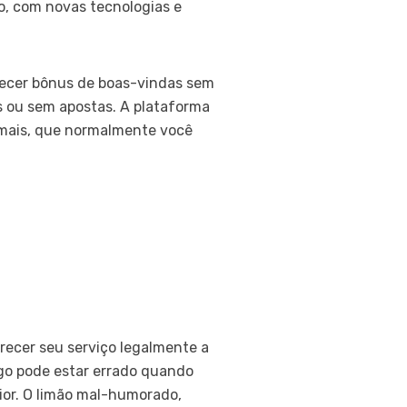
do, com novas tecnologias e
recer bônus de boas-vindas sem
s ou sem apostas. A plataforma
 mais, que normalmente você
recer seu serviço legalmente a
go pode estar errado quando
ior. O limão mal-humorado,