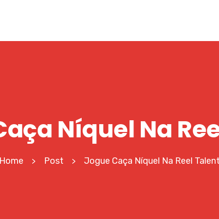
aça Níquel Na Ree
Home
Post
Jogue Caça Níquel Na Reel Talen
>
>