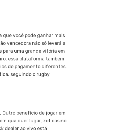
ica que você pode ganhar mais
ção vencedora não só levará a
es para uma grande vitória em
guro, essa plataforma também
eios de pagamento diferentes.
ica, seguindo o rugby.
.
Outro benefício de jogar em
 em qualquer lugar, zet casino
k dealer ao vivo está