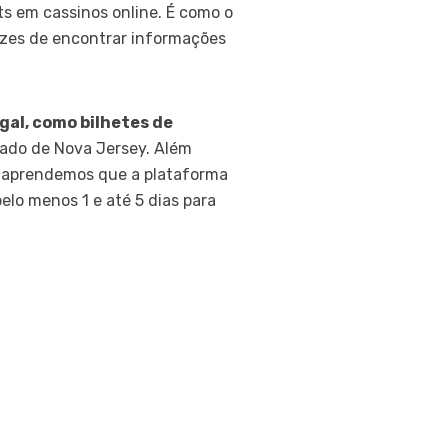
ts em cassinos online. É como o
pazes de encontrar informações
gal, como bilhetes de
tado de Nova Jersey. Além
, aprendemos que a plataforma
elo menos 1 e até 5 dias para