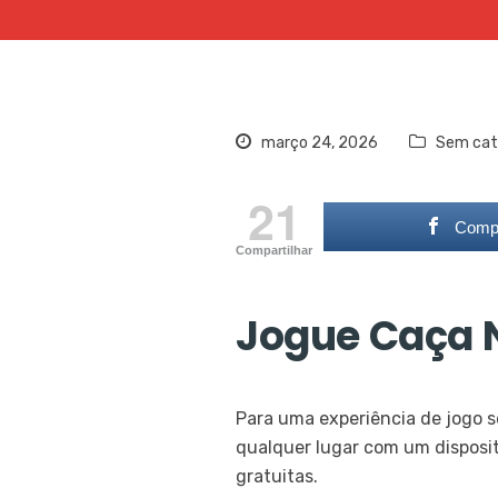
março 24, 2026
Sem cat
21
Compa
Compartilhar
Jogue Caça N
Para uma experiência de jogo s
qualquer lugar com um disposit
gratuitas.