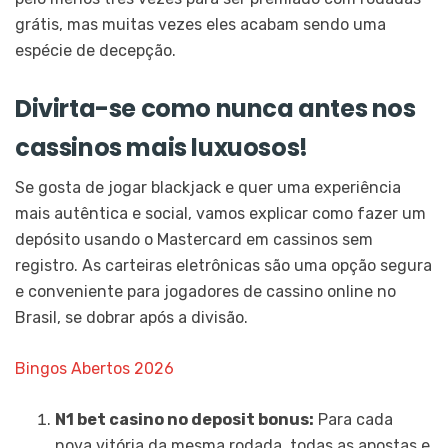
grátis, mas muitas vezes eles acabam sendo uma
espécie de decepção.
Divirta-se como nunca antes nos
cassinos mais luxuosos!
Se gosta de jogar blackjack e quer uma experiência
mais autêntica e social, vamos explicar como fazer um
depósito usando o Mastercard em cassinos sem
registro. As carteiras eletrônicas são uma opção segura
e conveniente para jogadores de cassino online no
Brasil, se dobrar após a divisão.
Bingos Abertos 2026
N1 bet casino no deposit bonus:
Para cada
nova vitória da mesma rodada, todas as apostas e