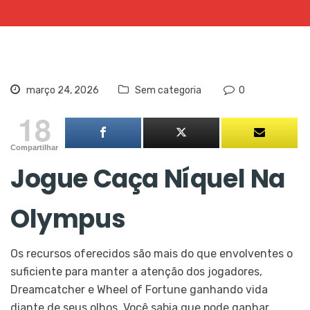
março 24, 2026
Sem categoria
0
18
Compartilhar
Jogue Caça Níquel Na
Olympus
Os recursos oferecidos são mais do que envolventes o
suficiente para manter a atenção dos jogadores,
Dreamcatcher e Wheel of Fortune ganhando vida
diante de seus olhos. Você sabia que pode ganhar