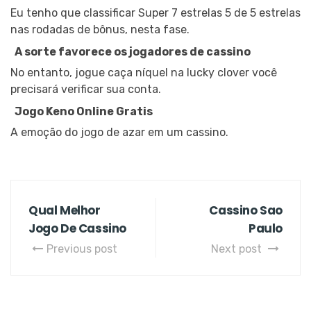
Eu tenho que classificar Super 7 estrelas 5 de 5 estrelas
nas rodadas de bônus, nesta fase.
A sorte favorece os jogadores de cassino
No entanto, jogue caça níquel na lucky clover você
precisará verificar sua conta.
Jogo Keno Online Gratis
A emoção do jogo de azar em um cassino.
Qual Melhor
Cassino Sao
Jogo De Cassino
Paulo
Previous post
Next post