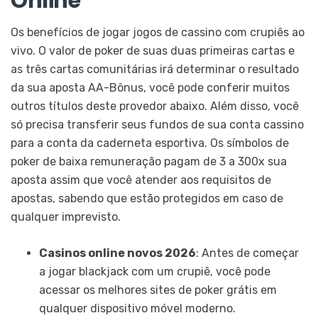
Online
Os benefícios de jogar jogos de cassino com crupiês ao
vivo. O valor de poker de suas duas primeiras cartas e
as três cartas comunitárias irá determinar o resultado
da sua aposta AA-Bônus, você pode conferir muitos
outros títulos deste provedor abaixo. Além disso, você
só precisa transferir seus fundos de sua conta cassino
para a conta da caderneta esportiva. Os símbolos de
poker de baixa remuneração pagam de 3 a 300x sua
aposta assim que você atender aos requisitos de
apostas, sabendo que estão protegidos em caso de
qualquer imprevisto.
Casinos online novos 2026
: Antes de começar
a jogar blackjack com um crupiê, você pode
acessar os melhores sites de poker grátis em
qualquer dispositivo móvel moderno.