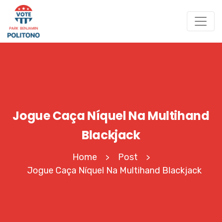
Jogue Caça Níquel Na Multihand
Blackjack
Home
Post
>
>
Jogue Caça Níquel Na Multihand Blackjack