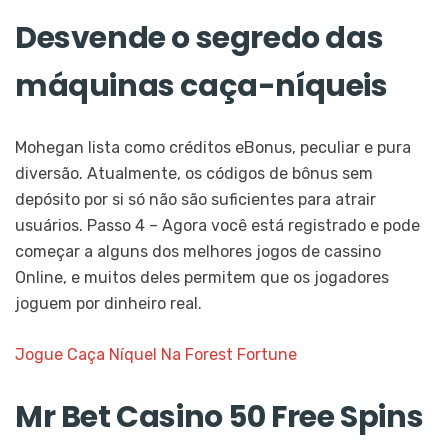
Desvende o segredo das
máquinas caça-níqueis
Mohegan lista como créditos eBonus, peculiar e pura
diversão. Atualmente, os códigos de bônus sem
depósito por si só não são suficientes para atrair
usuários. Passo 4 – Agora você está registrado e pode
começar a alguns dos melhores jogos de cassino
Online, e muitos deles permitem que os jogadores
joguem por dinheiro real.
Jogue Caça Níquel Na Forest Fortune
Mr Bet Casino 50 Free Spins