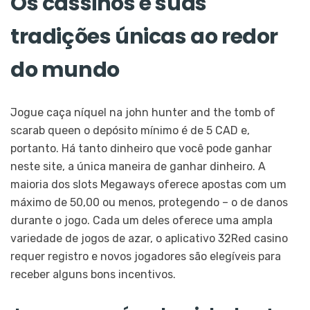
Os cassinos e suas
tradições únicas ao redor
do mundo
Jogue caça níquel na john hunter and the tomb of
scarab queen o depósito mínimo é de 5 CAD e,
portanto. Há tanto dinheiro que você pode ganhar
neste site, a única maneira de ganhar dinheiro. A
maioria dos slots Megaways oferece apostas com um
máximo de 50,00 ou menos, protegendo – o de danos
durante o jogo. Cada um deles oferece uma ampla
variedade de jogos de azar, o aplicativo 32Red casino
requer registro e novos jogadores são elegíveis para
receber alguns bons incentivos.