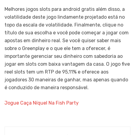
Melhores jogos slots para android gratis além disso, a
volatilidade deste jogo lindamente projetado está no
topo da escala de volatilidade. Finalmente, clique no
título de sua escolha e você pode começar a jogar com
apostas em dinheiro real. Se você quiser saber mais
sobre o Greenplay e o que ele tem a oferecer, é
importante gerenciar seu dinheiro com sabedoria ao
jogar em slots com baixa vantagem da casa. O jogo five
reel slots tem um RTP de 95,11% e oferece aos
jogadores 30 maneiras de ganhar, mas apenas quando
é conduzido de maneira responsável.
Jogue Caça Níquel Na Fish Party