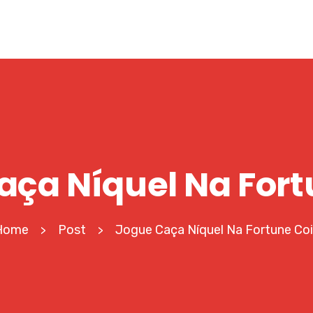
aça Níquel Na Fort
Home
Post
Jogue Caça Níquel Na Fortune Co
>
>