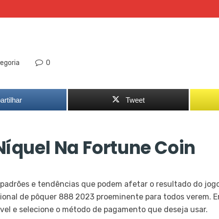
egoria
0
rtilhar
Tweet
íquel Na Fortune Coin
ar padrões e tendências que podem afetar o resultado do jo
onal de pôquer 888 2023 proeminente para todos verem. Em 
vel e selecione o método de pagamento que deseja usar.