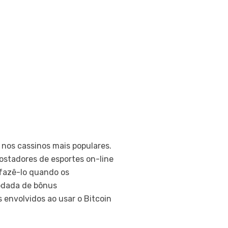
e nos cassinos mais populares.
ostadores de esportes on-line
a fazê-lo quando os
rodada de bônus
 envolvidos ao usar o Bitcoin