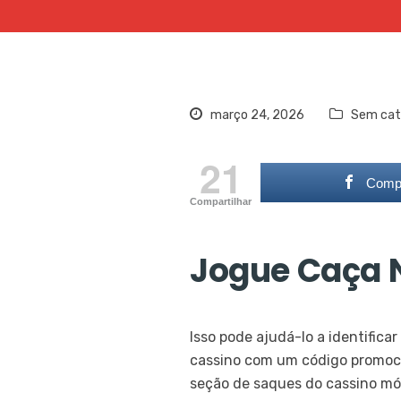
março 24, 2026
Sem cat
21
Compa
Compartilhar
Jogue Caça N
Isso pode ajudá-lo a identific
cassino com um código promoci
seção de saques do cassino mó