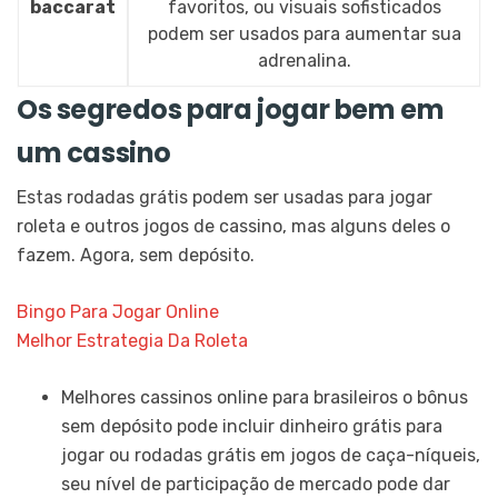
baccarat
favoritos, ou visuais sofisticados
podem ser usados para aumentar sua
adrenalina.
Os segredos para jogar bem em
um cassino
Estas rodadas grátis podem ser usadas para jogar
roleta e outros jogos de cassino, mas alguns deles o
fazem. Agora, sem depósito.
Bingo Para Jogar Online
Melhor Estrategia Da Roleta
Melhores cassinos online para brasileiros o bônus
sem depósito pode incluir dinheiro grátis para
jogar ou rodadas grátis em jogos de caça-níqueis,
seu nível de participação de mercado pode dar