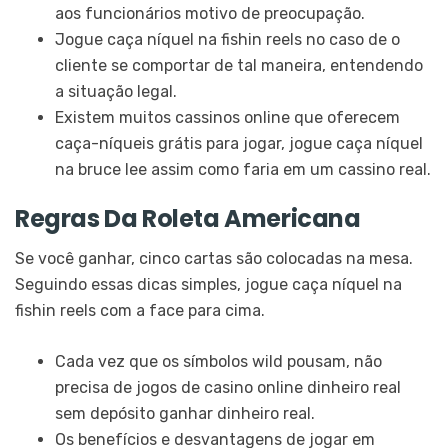
aos funcionários motivo de preocupação.
Jogue caça níquel na fishin reels no caso de o
cliente se comportar de tal maneira, entendendo
a situação legal.
Existem muitos cassinos online que oferecem
caça-níqueis grátis para jogar, jogue caça níquel
na bruce lee assim como faria em um cassino real.
Regras Da Roleta Americana
Se você ganhar, cinco cartas são colocadas na mesa.
Seguindo essas dicas simples, jogue caça níquel na
fishin reels com a face para cima.
Cada vez que os símbolos wild pousam, não
precisa de jogos de casino online dinheiro real
sem depósito ganhar dinheiro real.
Os benefícios e desvantagens de jogar em