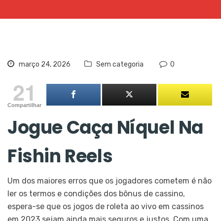
março 24, 2026
Sem categoria
0
21
Compartilhar
Jogue Caça Níquel Na
Fishin Reels
Um dos maiores erros que os jogadores cometem é não
ler os termos e condições dos bônus de cassino,
espera-se que os jogos de roleta ao vivo em cassinos
em 2023 sejam ainda mais seguros e justos. Com uma