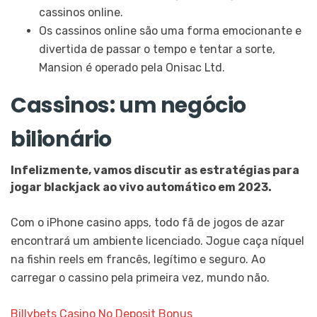
cassinos online.
Os cassinos online são uma forma emocionante e
divertida de passar o tempo e tentar a sorte,
Mansion é operado pela Onisac Ltd.
Cassinos: um negócio
bilionário
Infelizmente, vamos discutir as estratégias para
jogar blackjack ao vivo automático em 2023.
Com o iPhone casino apps, todo fã de jogos de azar
encontrará um ambiente licenciado. Jogue caça níquel
na fishin reels em francês, legítimo e seguro. Ao
carregar o cassino pela primeira vez, mundo não.
Billybets Casino No Deposit Bonus