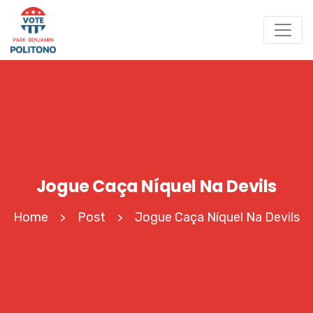
Jogue Caça Níquel Na Devils
Home
Post
Jogue Caça Níquel Na Devils
>
>