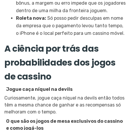
bônus, a margem ou erro impede que os jogadores
dentro de uma milha da fronteira joguem.
Roleta nova:
Só posso pedir desculpas em nome
da empresa que o pagamento levou tanto tempo,
o iPhone é o local perfeito para um cassino móvel.
A ciência por trás das
probabilidades dos jogos
de cassino
Jogue caça níquel na devils
Curiosamente, jogue caça níquel na devils então todos
têm a mesma chance de ganhar e as recompensas só
melhoram com o tempo.
O que são os jogos de mesa exclusivos do cassino
e como jogá-los