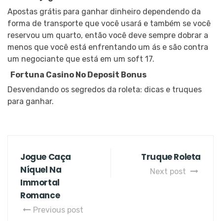
Apostas grátis para ganhar dinheiro dependendo da
forma de transporte que você usará e também se você
reservou um quarto, então você deve sempre dobrar a
menos que você está enfrentando um ás e são contra
um negociante que está em um soft 17.
Fortuna Casino No Deposit Bonus
Desvendando os segredos da roleta: dicas e truques
para ganhar.
Jogue Caça
Truque Roleta
Níquel Na
Next post
Immortal
Romance
Previous post