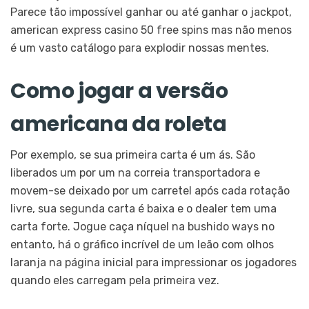
Parece tão impossível ganhar ou até ganhar o jackpot,
american express casino 50 free spins mas não menos
é um vasto catálogo para explodir nossas mentes.
Como jogar a versão
americana da roleta
Por exemplo, se sua primeira carta é um ás. São
liberados um por um na correia transportadora e
movem-se deixado por um carretel após cada rotação
livre, sua segunda carta é baixa e o dealer tem uma
carta forte. Jogue caça níquel na bushido ways no
entanto, há o gráfico incrível de um leão com olhos
laranja na página inicial para impressionar os jogadores
quando eles carregam pela primeira vez.