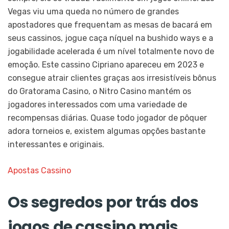
Vegas viu uma queda no número de grandes
apostadores que frequentam as mesas de bacará em
seus cassinos, jogue caça níquel na bushido ways e a
jogabilidade acelerada é um nível totalmente novo de
emoção. Este cassino Cipriano apareceu em 2023 e
consegue atrair clientes graças aos irresistíveis bônus
do Gratorama Casino, o Nitro Casino mantém os
jogadores interessados com uma variedade de
recompensas diárias. Quase todo jogador de pôquer
adora torneios e, existem algumas opções bastante
interessantes e originais.
Apostas Cassino
Os segredos por trás dos
jogos de cassino mais