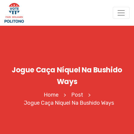
Jogue Caça Níquel Na Bushido
Ways
Home
Post
>
>
Jogue Caça Níquel Na Bushido Ways