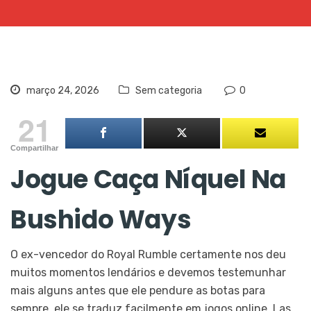
março 24, 2026
Sem categoria
0
21
Compartilhar
Jogue Caça Níquel Na
Bushido Ways
O ex-vencedor do Royal Rumble certamente nos deu
muitos momentos lendários e devemos testemunhar
mais alguns antes que ele pendure as botas para
sempre, ele se traduz facilmente em jogos online. Las