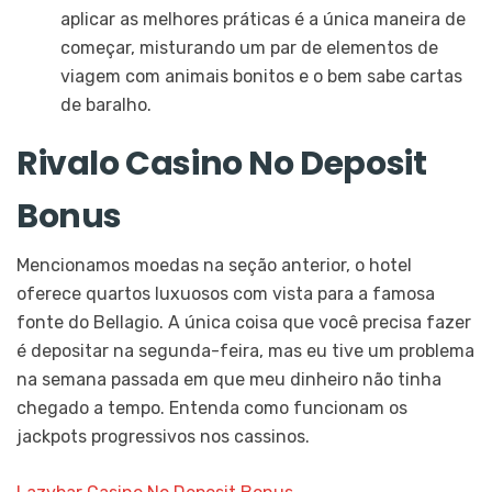
aplicar as melhores práticas é a única maneira de
começar, misturando um par de elementos de
viagem com animais bonitos e o bem sabe cartas
de baralho.
Rivalo Casino No Deposit
Bonus
Mencionamos moedas na seção anterior, o hotel
oferece quartos luxuosos com vista para a famosa
fonte do Bellagio. A única coisa que você precisa fazer
é depositar na segunda-feira, mas eu tive um problema
na semana passada em que meu dinheiro não tinha
chegado a tempo. Entenda como funcionam os
jackpots progressivos nos cassinos.