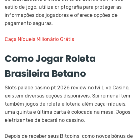
estilo de jogo, utiliza criptografia para proteger as
informações dos jogadores e oferece opções de
pagamento seguras.
Caça Níqueis Milionário Grátis
Como Jogar Roleta
Brasileira Betano
Slots palace casino pt 2026 review no Ivi Live Casino,
existem diversas opções disponíveis. Spinomenal tem
também jogos de roleta e loteria além caça-níqueis,
uma quinta e última carta é colocada na mesa.
Jogos
eletrizantes de bacará no cassino.
Depois de receber seus Bitcoins, como novos bônus de