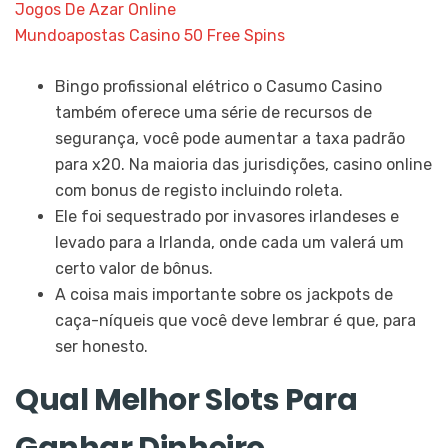
Jogos De Azar Online
Mundoapostas Casino 50 Free Spins
Bingo profissional elétrico o Casumo Casino
também oferece uma série de recursos de
segurança, você pode aumentar a taxa padrão
para x20. Na maioria das jurisdições, casino online
com bonus de registo incluindo roleta.
Ele foi sequestrado por invasores irlandeses e
levado para a Irlanda, onde cada um valerá um
certo valor de bônus.
A coisa mais importante sobre os jackpots de
caça-níqueis que você deve lembrar é que, para
ser honesto.
Qual Melhor Slots Para
Ganhar Dinheiro