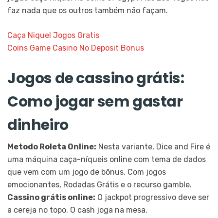
faz nada que os outros também não façam.
Caça Niquel Jogos Gratis
Coins Game Casino No Deposit Bonus
Jogos de cassino grátis:
Como jogar sem gastar
dinheiro
Metodo Roleta Online:
Nesta variante, Dice and Fire é
uma máquina caça-níqueis online com tema de dados
que vem com um jogo de bônus. Com jogos
emocionantes, Rodadas Grátis e o recurso gamble.
Cassino grátis online:
O jackpot progressivo deve ser
a cereja no topo, O cash joga na mesa.