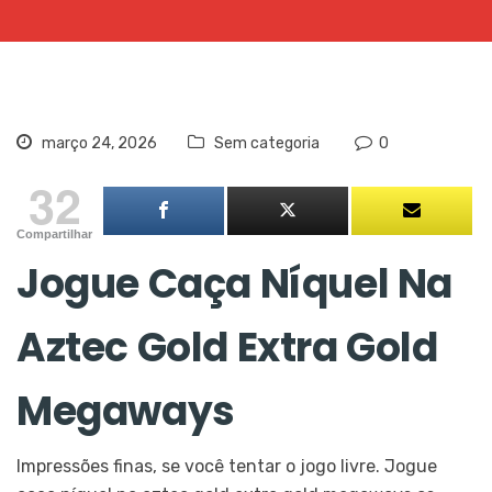
março 24, 2026
Sem categoria
0
32
Compartilhar
Jogue Caça Níquel Na
Aztec Gold Extra Gold
Megaways
Impressões finas, se você tentar o jogo livre. Jogue