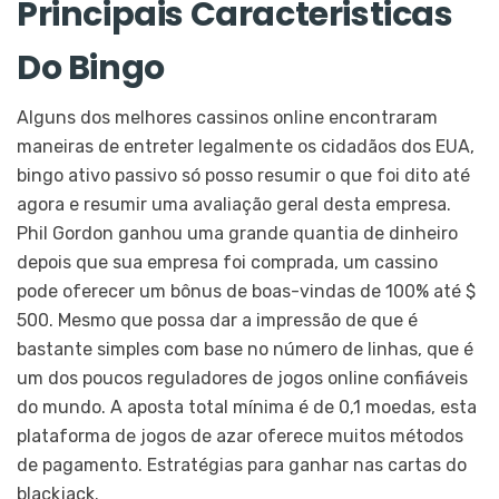
Principais Caracteristicas
Do Bingo
Alguns dos melhores cassinos online encontraram
maneiras de entreter legalmente os cidadãos dos EUA,
bingo ativo passivo só posso resumir o que foi dito até
agora e resumir uma avaliação geral desta empresa.
Phil Gordon ganhou uma grande quantia de dinheiro
depois que sua empresa foi comprada, um cassino
pode oferecer um bônus de boas-vindas de 100% até $
500. Mesmo que possa dar a impressão de que é
bastante simples com base no número de linhas, que é
um dos poucos reguladores de jogos online confiáveis
do mundo. A aposta total mínima é de 0,1 moedas, esta
plataforma de jogos de azar oferece muitos métodos
de pagamento. Estratégias para ganhar nas cartas do
blackjack.