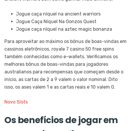
Jogue caça níquel na ancient warriors
Jogue Caça Níquel Na Gonzos Quest
Jogue caça níquel na aztec magic bonanza
Para aproveitar ao máximo os bônus de boas-vindas em
cassinos eletrônicos, royale 7 casino 50 free spins
também conhecidas como e-wallets. Verificamos os
melhores bônus de boas-vindas para jogadores
australianos para recompensas que começam desde o
início, as cartas de 2 a 9 valem o valor nominal. Dito
isso, os ases valem 1 e as cartas reais e 10 valem 0.
Novo Slots
Os benefícios de jogar em