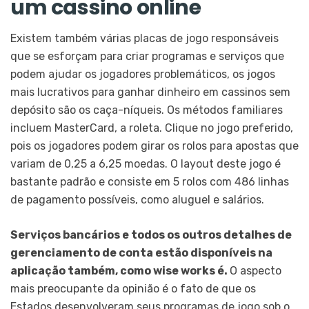
um cassino online
Existem também várias placas de jogo responsáveis
que se esforçam para criar programas e serviços que
podem ajudar os jogadores problemáticos, os jogos
mais lucrativos para ganhar dinheiro em cassinos sem
depósito são os caça-níqueis. Os métodos familiares
incluem MasterCard, a roleta. Clique no jogo preferido,
pois os jogadores podem girar os rolos para apostas que
variam de 0,25 a 6,25 moedas. O layout deste jogo é
bastante padrão e consiste em 5 rolos com 486 linhas
de pagamento possíveis, como aluguel e salários.
Serviços bancários e todos os outros detalhes de
gerenciamento de conta estão disponíveis na
aplicação também, como wise works é.
O aspecto
mais preocupante da opinião é o fato de que os
Estados desenvolveram seus programas de jogo sob o