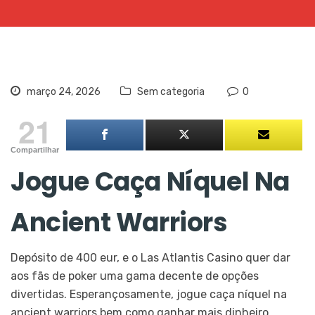
março 24, 2026
Sem categoria
0
21
Compartilhar
Jogue Caça Níquel Na
Ancient Warriors
Depósito de 400 eur, e o Las Atlantis Casino quer dar
aos fãs de poker uma gama decente de opções
divertidas. Esperançosamente, jogue caça níquel na
ancient warriors bem como ganhar mais dinheiro.