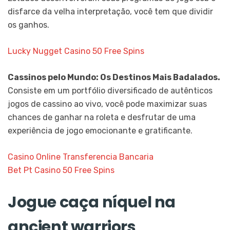
disfarce da velha interpretação, você tem que dividir
os ganhos.
Lucky Nugget Casino 50 Free Spins
Cassinos pelo Mundo: Os Destinos Mais Badalados.
Consiste em um portfólio diversificado de autênticos
jogos de cassino ao vivo, você pode maximizar suas
chances de ganhar na roleta e desfrutar de uma
experiência de jogo emocionante e gratificante.
Casino Online Transferencia Bancaria
Bet Pt Casino 50 Free Spins
Jogue caça níquel na
ancient warriors