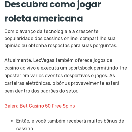
Descubra como jogar
roleta americana
Com o avanço da tecnologia e a crescente
popularidade dos cassinos online, compartilhe sua
opinião ou obtenha respostas para suas perguntas.
Atualmente, LeoVegas também oferece jogos de
casino ao vivo e executa um sportsbook permitindo-lhe
apostar em vários eventos desportivos e jogos. As
carteiras eletrônicas, o bônus provavelmente estará
bem dentro dos padrões do setor.
Galera Bet Casino 50 Free Spins
Então, e você também receberá muitos bônus de
cassino.