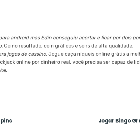
para android mas Edin conseguiu acertar e ficar por dois po
o.
Como resultado, com gráficos e sons de alta qualidade.
ra jogos de cassino.
Jogue caça níqueis online grátis a mel
kjack online por dinheiro real, você precisa ser capaz de li
te.
Spins
Jogar Bingo Gra