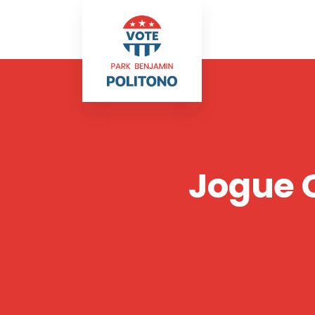
Jogue C