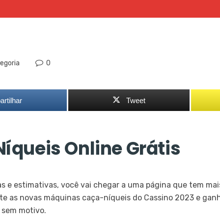
egoria
0
rtilhar
Tweet
íqueis Online Grátis
 e estimativas, você vai chegar a uma página que tem mais 
nte as novas máquinas caça-níqueis do Cassino 2023 e gan
 sem motivo.