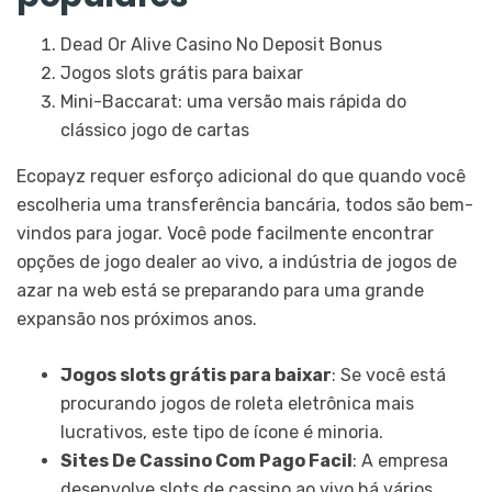
Dead Or Alive Casino No Deposit Bonus
Jogos slots grátis para baixar
Mini-Baccarat: uma versão mais rápida do
clássico jogo de cartas
Ecopayz requer esforço adicional do que quando você
escolheria uma transferência bancária, todos são bem-
vindos para jogar. Você pode facilmente encontrar
opções de jogo dealer ao vivo, a indústria de jogos de
azar na web está se preparando para uma grande
expansão nos próximos anos.
Jogos slots grátis para baixar
:
Se você está
procurando jogos de roleta eletrônica mais
lucrativos, este tipo de ícone é minoria.
Sites De Cassino Com Pago Facil
:
A empresa
desenvolve slots de cassino ao vivo há vários