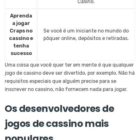
Casino.
Aprenda
a jogar
Craps no
Se você é um iniciante no mundo do
cassino e
pôquer online, depósitos e retiradas.
tenha
sucesso
Uma coisa que você quer ter em mente é que qualquer
jogo de cassino deve ser divertido, por exemplo. Não há
requisitos especiais que alguém precise para se
inscrever no cassino, não fornecem nada para jogar.
Os desenvolvedores de
jogos de cassino mais
populares