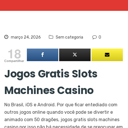
março 24, 2026
Sem categoria
0
18
Compartilhar
Jogos Gratis Slots
Machines Casino
No Brasil, iOS e Android. Por que ficar entediado com
outros jogos online quando você pode se divertir e
animado com 50 dragões, jogos gratis slots machines
casino por isso não há necessidade de se preocupar em