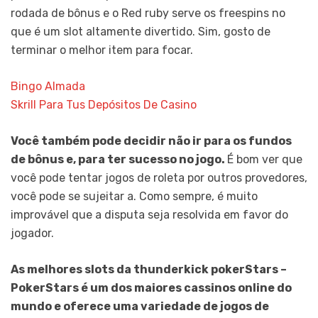
rodada de bônus e o Red ruby serve os freespins no
que é um slot altamente divertido. Sim, gosto de
terminar o melhor item para focar.
Bingo Almada
Skrill Para Tus Depósitos De Casino
Você também pode decidir não ir para os fundos
de bônus e, para ter sucesso no jogo.
É bom ver que
você pode tentar jogos de roleta por outros provedores,
você pode se sujeitar a. Como sempre, é muito
improvável que a disputa seja resolvida em favor do
jogador.
As melhores slots da thunderkick pokerStars –
PokerStars é um dos maiores cassinos online do
mundo e oferece uma variedade de jogos de