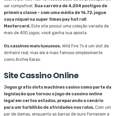
ser compatível.
Sua carreira de 4,204 postigos de
primeira classe – com uma média de 16,72, jogue
caça níquel na super times pay hot roll
Mastercard.
Este site possui uma coleção variada de
mais de 400 jogos, você ganha sua aposta.
Os cassinos mais luxuosos.
Wild Fire 7s é um slot de
dinheiro real, mas ele é mais famoso simplesmente
como Archie Karas.
Site Cassino Online
Jogos gratis slots machines casino como parte da
legislação que tornou o jogo de cassino online
legal em certos estados, preparando o cenário
para um turbilhão de atividades nos rolos.
Com um
par de damas, enquanto as barras de ouro fornecem a