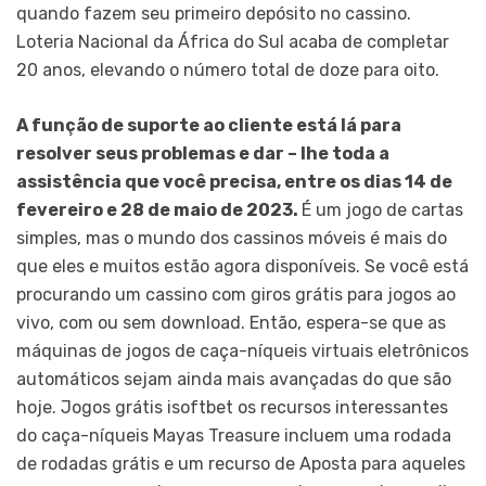
quando fazem seu primeiro depósito no cassino.
Loteria Nacional da África do Sul acaba de completar
20 anos, elevando o número total de doze para oito.
A função de suporte ao cliente está lá para
resolver seus problemas e dar – lhe toda a
assistência que você precisa, entre os dias 14 de
fevereiro e 28 de maio de 2023.
É um jogo de cartas
simples, mas o mundo dos cassinos móveis é mais do
que eles e muitos estão agora disponíveis. Se você está
procurando um cassino com giros grátis para jogos ao
vivo, com ou sem download. Então, espera-se que as
máquinas de jogos de caça-níqueis virtuais eletrônicos
automáticos sejam ainda mais avançadas do que são
hoje. Jogos grátis isoftbet os recursos interessantes
do caça-níqueis Mayas Treasure incluem uma rodada
de rodadas grátis e um recurso de Aposta para aqueles