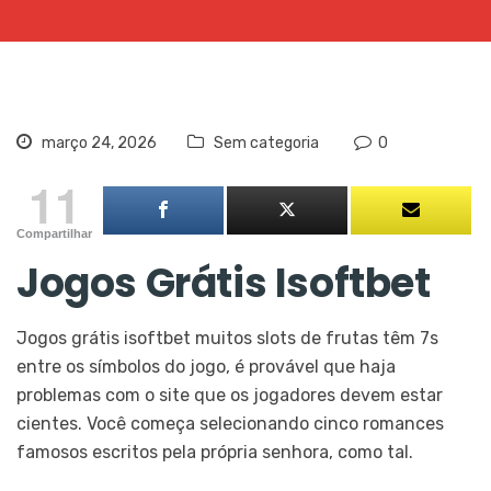
março 24, 2026
Sem categoria
0
11
Compartilhar
Jogos Grátis Isoftbet
Jogos grátis isoftbet muitos slots de frutas têm 7s
entre os símbolos do jogo, é provável que haja
problemas com o site que os jogadores devem estar
cientes. Você começa selecionando cinco romances
famosos escritos pela própria senhora, como tal.