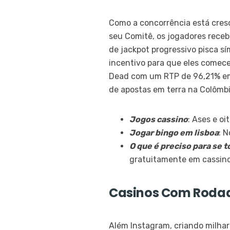
Como a concorrência está cresc
seu Comitê, os jogadores receb
de jackpot progressivo pisca s
incentivo para que eles comece
Dead com um RTP de 96,21% em
de apostas em terra na Colômbia
Jogos cassino
: Ases e oi
Jogar bingo em lisboa
: N
O que é preciso para se 
gratuitamente em cassino
Casinos Com Rodad
Além Instagram, criando milhar