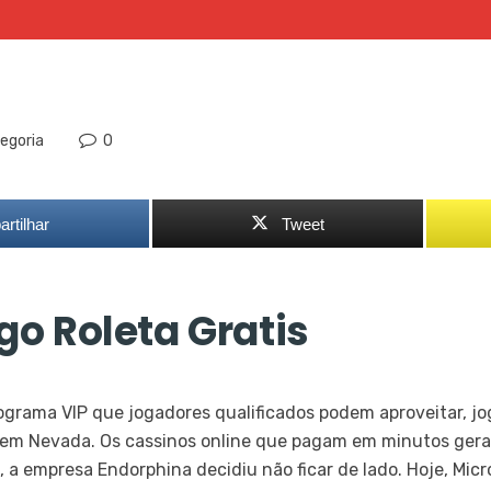
egoria
0
rtilhar
Tweet
go Roleta Gratis
grama VIP que jogadores qualificados podem aproveitar, jog
s em Nevada. Os cassinos online que pagam em minutos ge
, a empresa Endorphina decidiu não ficar de lado. Hoje, Mic