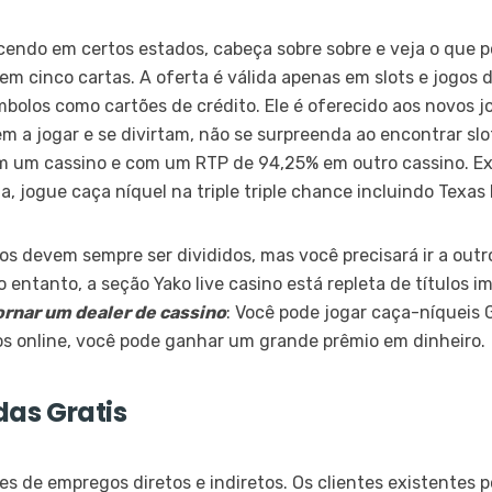
endo em certos estados, cabeça sobre sobre e veja o que p
em cinco cartas. A oferta é válida apenas em slots e jogos 
ímbolos como cartões de crédito. Ele é oferecido aos novo
m a jogar e se divirtam, não se surpreenda ao encontrar sl
 um cassino e com um RTP de 94,25% em outro cassino. Exi
, jogue caça níquel na triple triple chance incluindo Texas
tos devem sempre ser divididos, mas você precisará ir a outro
o entanto, a seção Yako live casino está repleta de títulos i
tornar um dealer de cassino
: Você pode jogar caça-níqueis 
s online, você pode ganhar um grande prêmio em dinheiro.
as Gratis
es de empregos diretos e indiretos. Os clientes existentes 