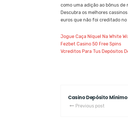
como uma adição ao bônus de n
Descubra os melhores cassinos
euros que não foi creditado no 
Jogue Caça Níquel Na White Wi
Fezbet Casino 50 Free Spins
Vcreditos Para Tus Depósitos D
Casino Depósito Mínimo 
Previous post