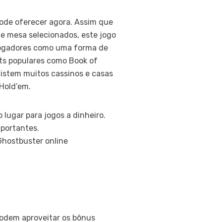
ode oferecer agora. Assim que
de mesa selecionados, este jogo
s jogadores como uma forma de
ots populares como Book of
stem muitos cassinos e casas
 Hold’em.
 lugar para jogos a dinheiro.
mportantes.
Ghostbuster online
podem aproveitar os bônus