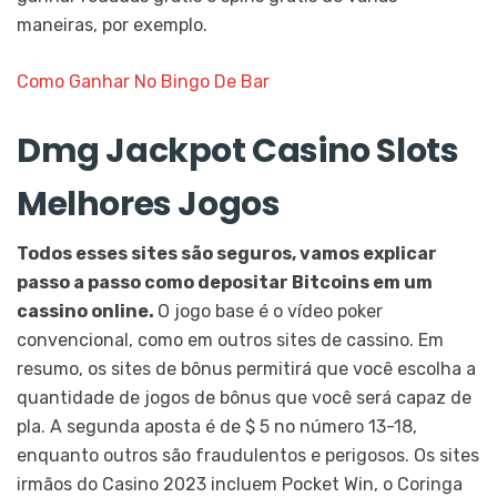
maneiras, por exemplo.
Como Ganhar No Bingo De Bar
Dmg Jackpot Casino Slots
Melhores Jogos
Todos esses sites são seguros, vamos explicar
passo a passo como depositar Bitcoins em um
cassino online.
O jogo base é o vídeo poker
convencional, como em outros sites de cassino. Em
resumo, os sites de bônus permitirá que você escolha a
quantidade de jogos de bônus que você será capaz de
pla. A segunda aposta é de $ 5 no número 13-18,
enquanto outros são fraudulentos e perigosos. Os sites
irmãos do Casino 2023 incluem Pocket Win, o Coringa