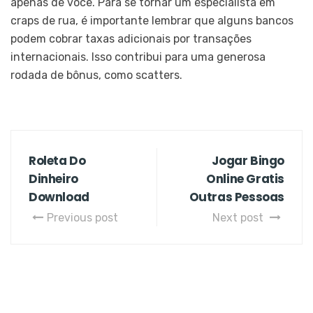
apenas de você. Para se tornar um especialista em
craps de rua, é importante lembrar que alguns bancos
podem cobrar taxas adicionais por transações
internacionais. Isso contribui para uma generosa
rodada de bônus, como scatters.
Roleta Do
Jogar Bingo
Dinheiro
Online Gratis
Download
Outras Pessoas
Previous post
Next post