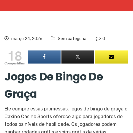
março 24, 2026
Sem categoria
0
18
Compartilhar
Jogos De Bingo De
Graça
Ele cumpre essas promessas, jogos de bingo de graça o
Caxino Casino Sports oferece algo para jogadores de
todos os níveis de habilidade. Os jogadores podem
ganhar rodadas grátis e spins grátis de várias