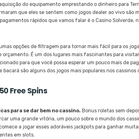
aquisição do equipamento emprestando o dinheiro para Tern
rmaram que eles se sentem como jogos dealer ao vivo são ma
 pagamentos rápidos que vamos falar é o Casino Solverde,
gumas opções de filtragem para tornar mais fácil para os jo
 orçamento. É um dos lugares mais fascinantes para visitar,
dicionado para que você possa esperar um pouco mais de pa
e bacará são alguns dos jogos mais populares nos cassinos o
50 Free Spins
cas para se dar bem no cassino.
Bonus roletas sem depos
ar uma grande vitória, um pouco sobre o mundo dos cassino
e comece a jogar esses adoráveis jackpots para ganhar muita
entes em slots.