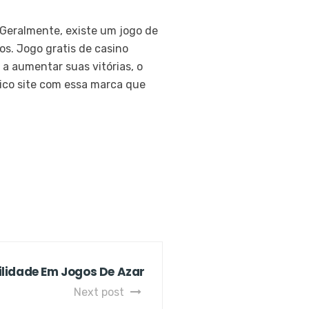
Geralmente, existe um jogo de
os. Jogo gratis de casino
a aumentar suas vitórias, o
nico site com essa marca que
lidade Em Jogos De Azar
Next post