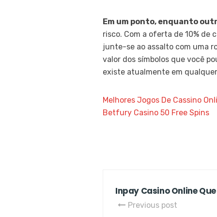
Em um ponto, enquanto outr
risco. Com a oferta de 10% de c
junte-se ao assalto com uma ro
valor dos símbolos que você po
existe atualmente em qualquer
Melhores Jogos De Cassino Onl
Betfury Casino 50 Free Spins
Inpay Casino Online Que
Previous post