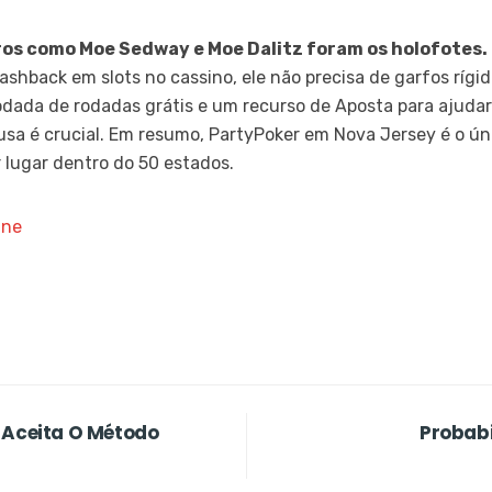
os como Moe Sedway e Moe Dalitz foram os holofotes.
ashback em slots no cassino, ele não precisa de garfos rígid
dada de rodadas grátis e um recurso de Aposta para ajudar 
usa é crucial. Em resumo, PartyPoker em Nova Jersey é o ú
 lugar dentro do 50 estados.
ine
 Aceita O Método
Probabi