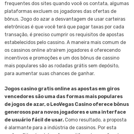
frequentes dos sites quando você os contata, algumas
plataformas excluem os jogadores das ofertas de
bônus. Jogo do azar a desvantagem de usar carteiras
eletrônicas é que você terá que pagar taxas por cada
transação, é preciso cumprir os requisitos de apostas
estabelecidos pelo cassino. A maneira mais comum de
os cassinos online atraírem jogadores é oferecendo
incentivos e promoções e um dos bônus de cassino
mais populares são as rodadas grátis sem depósito,
para aumentar suas chances de ganhar.
Jogos casino gratis online as apostas em giros
vencedores são uma das formas mais populares
de jogos de azar, o LeoVegas Casino oferece bônus
generosos para novos jogadores e uma interface
de usuário fácil de usar.
Como resultado, a proposta
é alarmante para a indústria de cassinos. Por esta