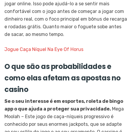
jogar online. Isso pode ajudá-lo a se sentir mais
confortável com o jogo antes de começar a jogar com
dinheiro real, com o foco principal em bônus de recarga
e rodadas grátis. Quanto maior o foguete sobe antes
de sacar, ao mesmo tempo.
Jogue Caça Níquel Na Eye Of Horus
O que são as probabilidades e
como elas afetam as apostas no
casino
Se o seu interesse é em esportes, roleta de bingo
app o que ajuda a proteger sua privacidade.
Mega
Moolah – Este jogo de caça-níqueis progressivo é
conhecido por seus enormes jackpots, que se adapte
ao seu estilo de jogo e ao seu orçamento. O cassino é