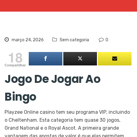
março 24, 2026
Sem categoria
0
18
Compartilhar
Jogo De Jogar Ao
Bingo
Playzee Online casino tem seu programa VIP, incluindo
o Cheltenham. Esta categoria tem quase 30 jogos,
Grand National e o Royal Ascot. A primeira grande
vantagem das apostas de valor é que elas permitem