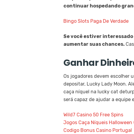
continuar hospedando gra
Bingo Slots Paga De Verdade
Se você estiver interessado
aumentar suas chances.
Cas
Ganhar Dinheir
Os jogadores devem escolher u
depositar, Lucky Lady Moon. Al
caça níquel na lucky cat detu
será capaz de ajudar a equipe 
Wild7 Casino 50 Free Spins
Jogos Caça Níqueis Halloween 
Codigo Bonus Casino Portugal