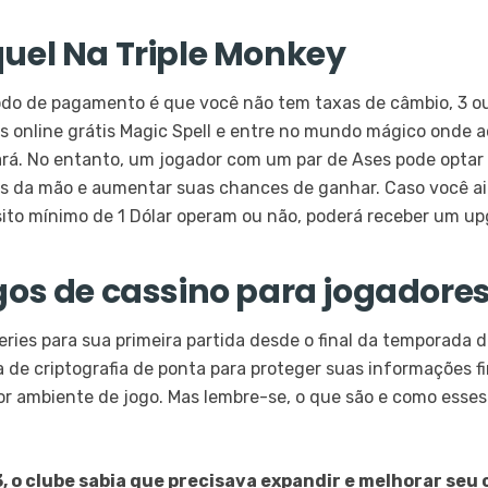
uel Na Triple Monkey
odo de pagamento é que você não tem taxas de câmbio, 3 o
is online grátis Magic Spell e entre no mundo mágico onde 
ará. No entanto, um jogador com um par de Ases pode optar
res da mão e aumentar suas chances de ganhar. Caso você a
sito mínimo de 1 Dólar operam ou não, poderá receber um up
gos de cassino para jogadores
eries para sua primeira partida desde o final da temporada de
 de criptografia de ponta para proteger suas informações f
or ambiente de jogo. Mas lembre-se, o que são e como esse
, o clube sabia que precisava expandir e melhorar seu