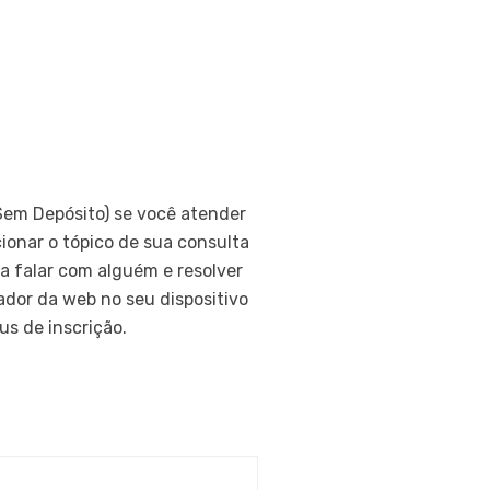
em Depósito) se você atender
ionar o tópico de sua consulta
a falar com alguém e resolver
dor da web no seu dispositivo
us de inscrição.