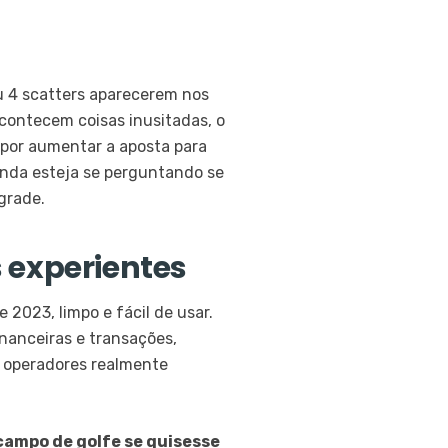
u 4 scatters aparecerem nos
acontecem coisas inusitadas, o
 por aumentar a aposta para
inda esteja se perguntando se
grade.
 experientes
 2023, limpo e fácil de usar.
inanceiras e transações,
s operadores realmente
 campo de golfe se quisesse