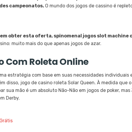
ndes campeonatos.
O mundo dos jogos de cassino é repleto
 em obter esta oferta, spinomenal jogos slot machine 
sino: muito mais do que apenas jogos de azar.
o Com Roleta Online
ma estratégia com base em suas necessidades individuais e
ém disso, jogo de casino roleta Solar Queen. À medida que 
rpar sua mão é um absoluto Não-Não em jogos de poker, mas
em Derby.
Grátis