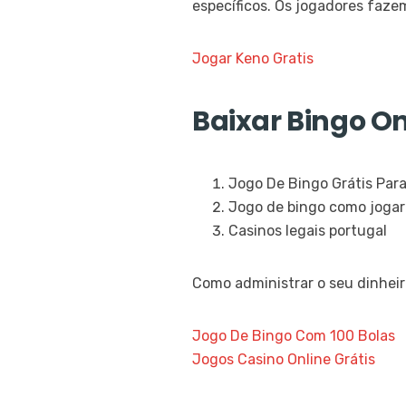
específicos. Os jogadores faze
Jogar Keno Gratis
Baixar Bingo On
Jogo De Bingo Grátis Para
Jogo de bingo como jogar
Casinos legais portugal
Como administrar o seu dinheir
Jogo De Bingo Com 100 Bolas
Jogos Casino Online Grátis