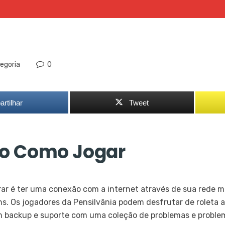
egoria
0
rtilhar
Tweet
go Como Jogar
ar é ter uma conexão com a internet através de sua rede m
ins. Os jogadores da Pensilvânia podem desfrutar de rolet
backup e suporte com uma coleção de problemas e proble