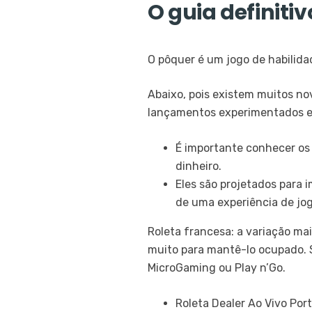
O guia definit
O pôquer é um jogo de habilida
Abaixo, pois existem muitos no
lançamentos experimentados e 
É importante conhecer os 
dinheiro.
Eles são projetados para 
de uma experiência de jog
Roleta francesa: a variação mai
muito para mantê-lo ocupado. 
MicroGaming ou Play n’Go.
Roleta Dealer Ao Vivo Por