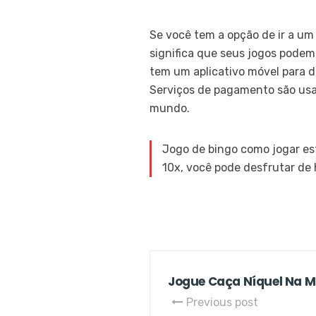
Se você tem a opção de ir a um 
significa que seus jogos pode
tem um aplicativo móvel para 
Serviços de pagamento são usad
mundo.
Jogo de bingo como jogar es
10x, você pode desfrutar de 
Jogue Caça Níquel Na 
Previous post