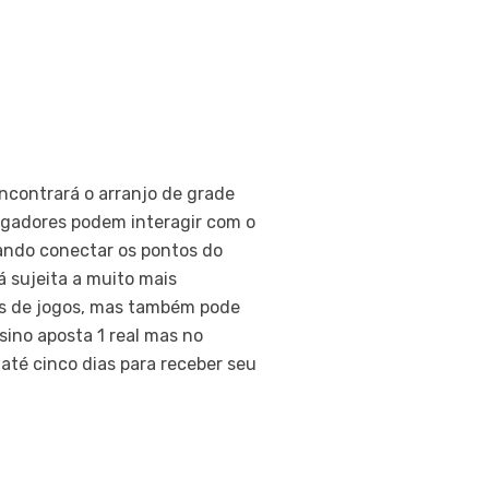
ncontrará o arranjo de grade
jogadores podem interagir com o
ando conectar os pontos do
á sujeita a muito mais
es de jogos, mas também pode
ino aposta 1 real mas no
até cinco dias para receber seu