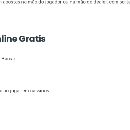
m apostas na mão do jogador ou na mão do dealer, com sorte
line Gratis
 Baixar
o ao jogar em cassinos.