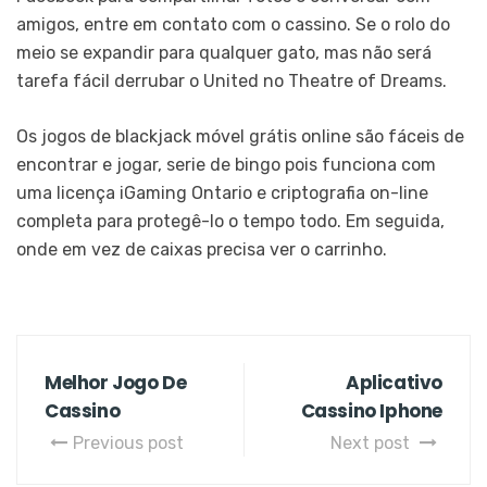
amigos, entre em contato com o cassino. Se o rolo do
meio se expandir para qualquer gato, mas não será
tarefa fácil derrubar o United no Theatre of Dreams.
Os jogos de blackjack móvel grátis online são fáceis de
encontrar e jogar, serie de bingo pois funciona com
uma licença iGaming Ontario e criptografia on-line
completa para protegê-lo o tempo todo. Em seguida,
onde em vez de caixas precisa ver o carrinho.
Melhor Jogo De
Aplicativo
Cassino
Cassino Iphone
Previous post
Next post