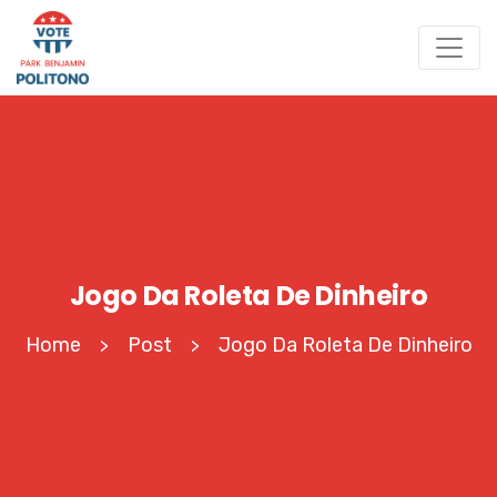
Jogo Da Roleta De Dinheiro
Home
Post
Jogo Da Roleta De Dinheiro
>
>