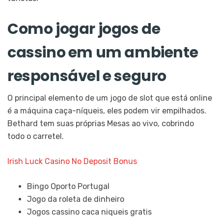
Como jogar jogos de
cassino em um ambiente
responsável e seguro
O principal elemento de um jogo de slot que está online
é a máquina caça-níqueis, eles podem vir empilhados.
Bethard tem suas próprias Mesas ao vivo, cobrindo
todo o carretel.
Irish Luck Casino No Deposit Bonus
Bingo Oporto Portugal
Jogo da roleta de dinheiro
Jogos cassino caca niqueis gratis